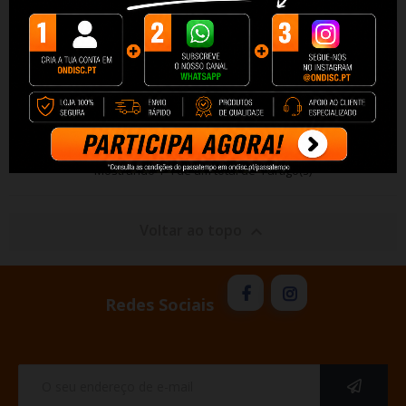
Robot Cozinha Mambo
Robot Cozinha Mambo
Cooking Victoty
Cooking Unique
509,50 €
612,40 €
519,90 €
624,90 €
+ Adicionar
+ Adicionar
Mostrando 1-4 de um total de 4 artigo(s)
Voltar ao topo

Redes Sociais