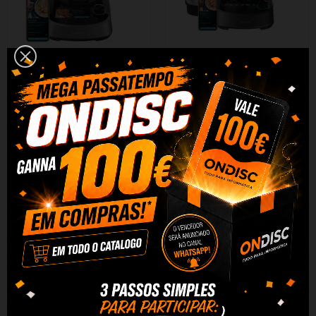
Robot Cozinha Mambo Touch
Robot Cozinha Cecotec
Mambo 11090 Habana
378,18 €
385,90 €
301,75 €
307,91 €
+ Adicionar
+ Adicionar