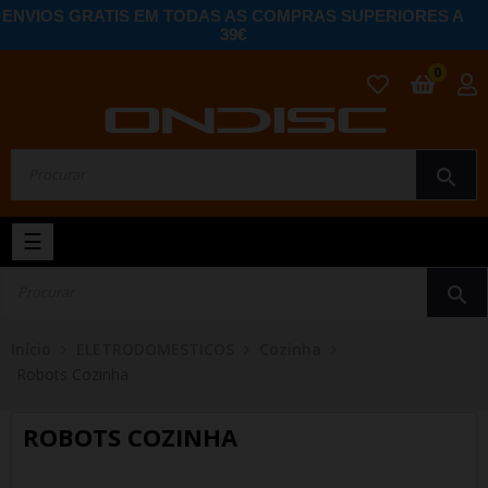
ENVIOS GRATIS EM TODAS AS COMPRAS SUPERIORES A
39€
0
search
Toggle
☰
navigation
search
Início
ELETRODOMESTICOS
Cozinha
Robots Cozinha
ROBOTS COZINHA