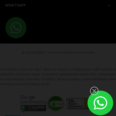
WHATSAPP

@ 2024 ONDISC. Todos os direitos Reservados
IVA incluído à taxa em vigor. Todos os preços e configurações estão sujeitos a
alterações sem aviso prévio. As imagens apresentadas podem não corresponder
as especificações descritas. A ONDISC declina qualquer responsabilidade sobre
eventuais erros publicitados no site
__