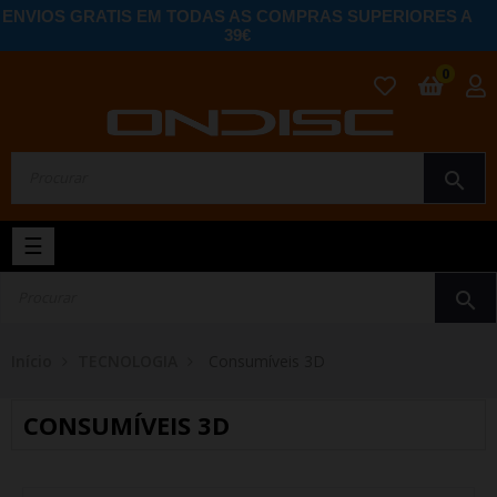
ENVIOS GRATIS EM TODAS AS COMPRAS SUPERIORES A
39€
0
search
Toggle
☰
navigation
search
Início
TECNOLOGIA
Consumíveis 3D
CONSUMÍVEIS 3D