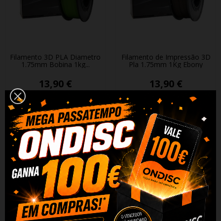
Filamento 3D PLA Diametro
Filamento de Impressão 3D
1.75mm Bobina 1kg...
Pla 1.75mm 1Kg Ebony
13,90 €
13,90 €
+ Adicionar
+ Adicionar