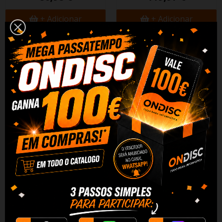
+ Adicionar
+ Adicionar
Detector Multi Usos Habotest
Harbotest Multimetro Digital
MY6238 4 em 1
Universal HT127B
17,58 €
19,45 €
+ Adicionar
+ Adicionar