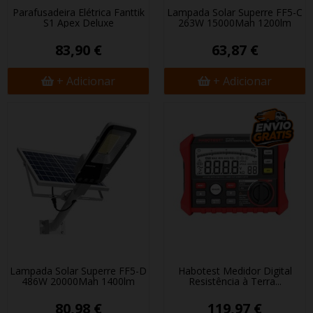
Parafusadeira Elétrica Fanttik
Lampada Solar Superfire FF5-C
S1 Apex Deluxe
263W 15000Mah 1200lm
83,90 €
63,87 €
+ Adicionar
+ Adicionar
Lampada Solar Superfire FF5-D
Habotest Medidor Digital
486W 20000Mah 1400lm
Resistência à Terra...
80,98 €
119,97 €