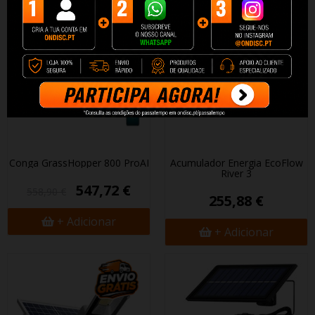
Conga GrassHopper 800 ProAI
Acumulador Energia EcoFlow
River 3
547,72 €
558,90 €
255,88 €
+ Adicionar
+ Adicionar