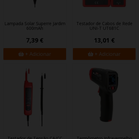
Lampada Solar Superfire Jardim
Testador de Cabos de Rede
600mAh
UNI-T UT681C
7,39 €
13,01 €
+ Adicionar
+ Adicionar
Testador de Tensão CA/CC
Termômetro Infravermelho