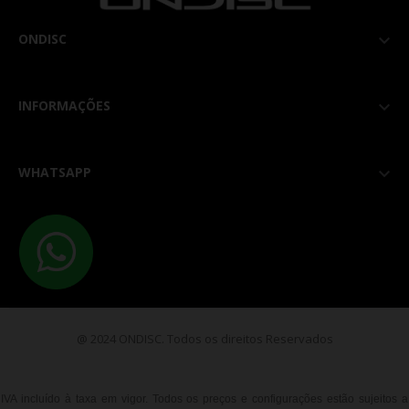
ONDISC

INFORMAÇÕES

WHATSAPP

@ 2024 ONDISC. Todos os direitos Reservados
IVA incluído à taxa em vigor. Todos os preços e configurações estão sujeitos a