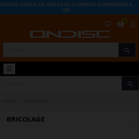
ENVIOS GRATIS EM TODAS AS COMPRAS SUPERIORES A
39€
0
search
Toggle
☰
navigation
search
Início
BRICOLAGE
BRICOLAGE