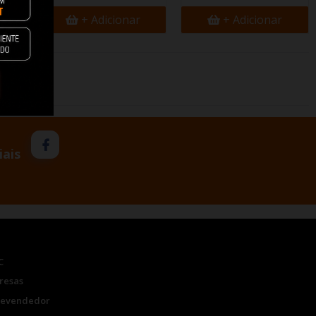
+ Adicionar
+ Adicionar
iais
C
resas
Revendedor