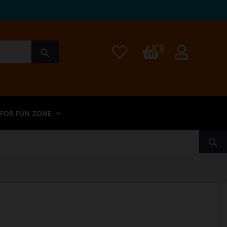
0
search
 FOR FUN ZONE
search