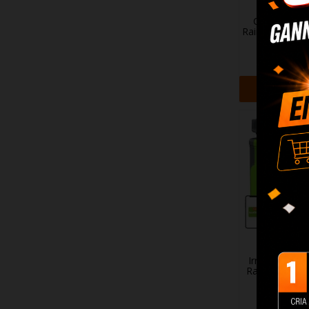
Controlador
RainPoint 4 Zo
40,9
+ Adi
Irrigador c/ 
RainPoint 1 Z
46,9