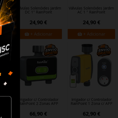
ital
Válvulas Solenóides Jardim
Válvulas Solenóides Jardim
DC 1" RainPoint
AC 1 " RainPoint
24,90 €
24,90 €
+ Adicionar
+ Adicionar
lar
Irrigador c/ Controlador
Irrigador c/ Controlador
y...
RainPoint 2 Zonas APP
RainPoint 1 Zona c/ APP
66,90 €
62,90 €