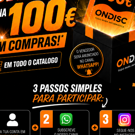
 Aspersor
Controlador de Irrigação
Medidor de Agua Dig
nas c/APP...
Multizona RainPoint
RainPoint
0 €
65,90 €
10,90 €
cionar
+ Adicionar
+ Adicionar
Controlador
Irrigador c/ Controlador
Kit Bomba Agua So
ona c/ APP
RainPoint 2 Zonas...
Inteligente c/ Gatewa
0 €
60,90 €
68,90 €