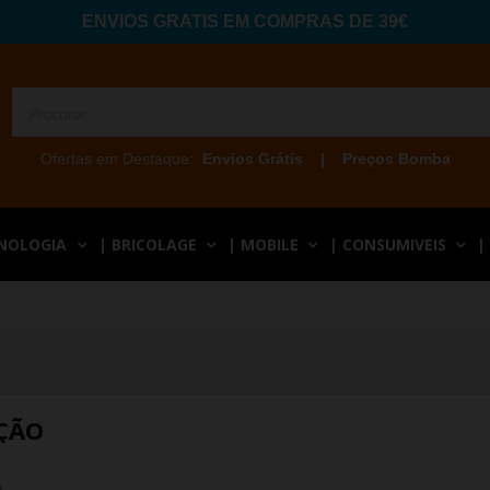
ENVIOS GRATIS EM COMPRAS DE 39€
Ofertas em Destaque:
Envios Grátis
|
Preços Bomba
CNOLOGIA
| BRICOLAGE
| MOBILE
| CONSUMIVEIS
|
ÇÃO