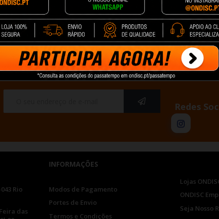
cionar
+ Adicionar
+ Adicionar
10 de um total de 10
Redes Soc
INFORMAÇÕES
Lojas ONDIS
-043 Rio
Modos de Pagamento
ONDISC Emp
Portes de Envio
Seja Nosso 
Feira das
Termos e Condições