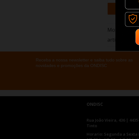
+ Adi
Mostrando 1-
artigo(s)
Receba a nossa newsletter e saiba tudo sobre as
novidades e promoções da ONDISC
ONDISC
Rua João Vieira, 436 | 4435
Tinto
Horario: Segunda a Sexta 