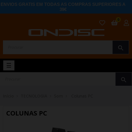
ENVIOS GRATIS EM TODAS AS COMPRAS SUPERIORES A
39€
0
search
Toggle
☰
navigation
search
Início
TECNOLOGIA
Som
Colunas PC
COLUNAS PC