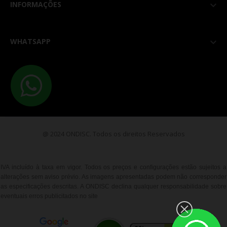
INFORMAÇÕES

WHATSAPP

@ 2024 ONDISC. Todos os direitos Reservados
IVA incluído à taxa em vigor. Todos os preços e configurações estão sujeitos a
alterações sem aviso prévio. As imagens apresentadas podem não corresponder
as especificações descritas. A ONDISC declina qualquer responsabilidade sobre
eventuais erros publicitados no site