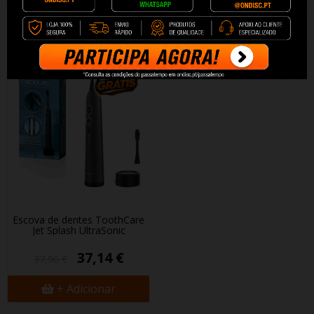
+ Adicionar
+ Adicionar
Escova de dentes ToothCare
Jet Splash UltraSonic
37,14 €
37,90 €
+ Adicionar