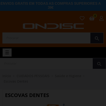
ENVIOS GRATIS EM TODAS AS COMPRAS SUPERIORES A
39€
0
search
Toggle
☰
navigation
search
Início
CUIDADOS PESSOAIS
Saúde e Higiene
Escovas Dentes
ESCOVAS DENTES