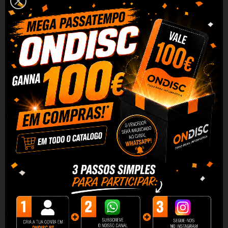
Escova de dentes elétrica
Escova de dentes ToothCare
ToothCare WhiteTeeth...
EliteSwing Premium
97,90 €
48,90 €
99,90 €
49,90 €
+ Adicionar
+ Adicionar
Escova de dentes elétrica
Escova de dentes sônica
ToothCare DeluxeSwing
ToothCare UltraSonic...
35,19 €
38,13 €
35,90 €
38,90 €