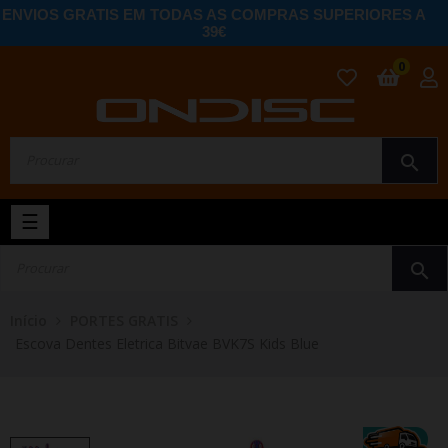
ENVIOS GRATIS EM TODAS AS COMPRAS SUPERIORES A
39€
0
search
Toggle
☰
navigation
search
Início
PORTES GRATIS
Escova Dentes Eletrica Bitvae BVK7S Kids Blue
NOVO