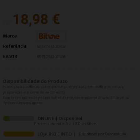
18,98 €
PVP:
Marca
Referência
6973734202306
EAN13
6973734202306
Disponibilidade do Produto
Prazo abaixo indicado corresponde a um período estimado que inclui a
preparação e o envio da encomenda.
Este Prazo estimado poderá sofrer alterações mediante disponibilidade ou
épocas sujeitas a atraso.
ONLINE | Disponivel
Processamento: 5 a 10 Dias Uteis
LOJA RIO TINTO |
Disponivel por Encomenda