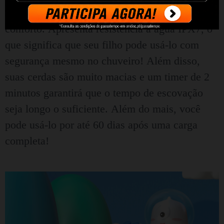
escova de dentes foi projetada pensando no
conforto.
Apresenta resistência à água IPX7, o
que significa que seu filho pode usá-lo com
segurança mesmo no chuveiro!
Além disso,
suas cerdas são muito macias e um timer de 2
minutos garantirá que o tempo de escovação
seja longo o suficiente.
Além do mais, você
pode usá-lo por até 60 dias após uma carga
completa!