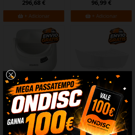
296,68 €
96,99 €
+ Adicionar
+ Adicionar
Caixa Areia Inteligente Catlink
Degrau para Catlink Scooper
Open X Branca
73,88 €
215,90 €
+ Adicionar
+ Adicionar