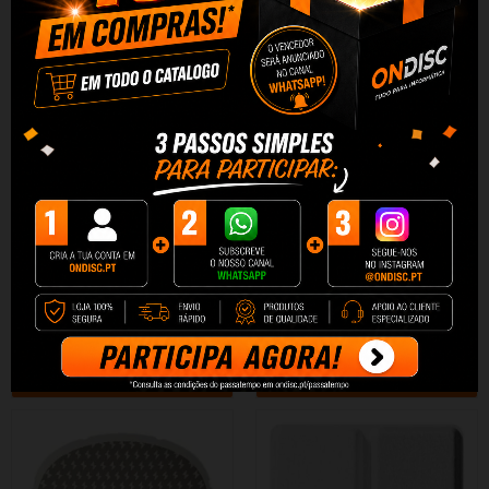
Absorvente Odores Inteligente
Secador Inteligente Pets
Catlink Fresh
Catlink Standart
33,87 €
273,68 €
+ Adicionar
+ Adicionar