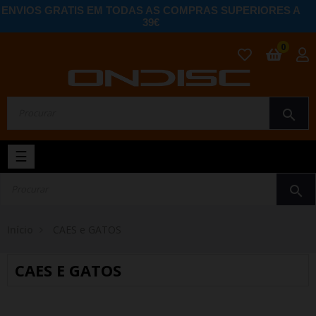
ENVIOS GRATIS EM TODAS AS COMPRAS SUPERIORES A
39€
0
search
Toggle
☰
navigation
search
Início
CAES e GATOS
CAES E GATOS