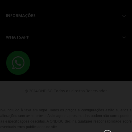
INFORMAÇÕES

WHATSAPP

@ 2024 ONDISC. Todos os direitos Reservados
IVA incluído à taxa em vigor. Todos os preços e configurações estão sujeitos a
alterações sem aviso prévio. As imagens apresentadas podem não corresponder
as especificações descritas. A ONDISC declina qualquer responsabilidade sobre
eventuais erros publicitados no site