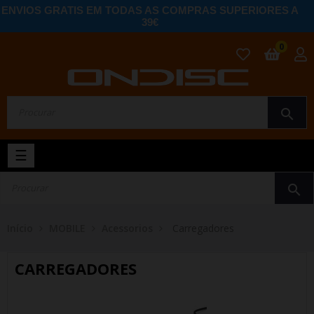
ENVIOS GRATIS EM TODAS AS COMPRAS SUPERIORES A
39€
0
search
Toggle
☰
navigation
search
Início
MOBILE
Acessorios
Carregadores
CARREGADORES