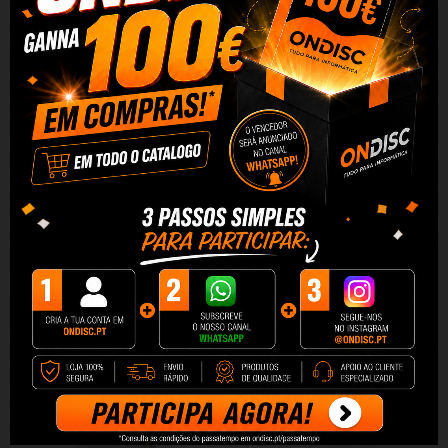
Xiaomi Carregador GaN
Xiaomi Carregador Carro 67W
HyperCharge 67W QC3.0 USB-
2x USB-C + Cabo...
A
21,76 €
22,90 €
10,35 €
10,90 €
+ Adicionar
+ Adicionar