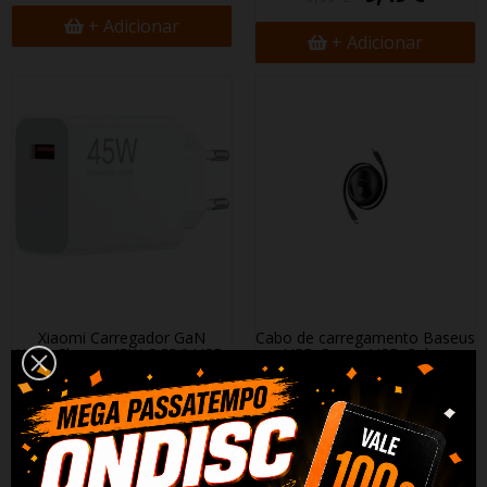
+ Adicionar
+ Adicionar
Xiaomi Carregador GaN
Cabo de carregamento Baseus
HyperCharge 45W QC3.0 USB-
USB-C para USB-C de...
A
9,41 €
9,90 €
9,68 €
10,18 €
+ Adicionar
+ Adicionar