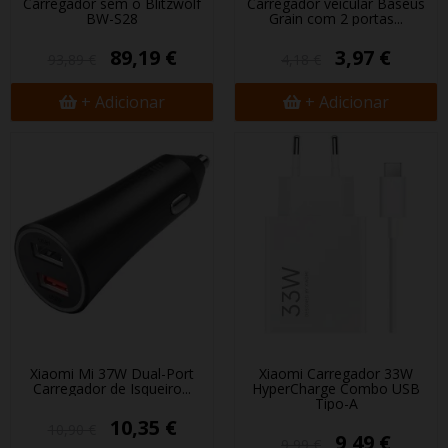
Carregador sem fio Blitzwolf
Carregador veicular Baseus
BW-S28
Grain com 2 portas...
89,19 €
3,97 €
93,89 €
4,18 €
+ Adicionar
+ Adicionar
Xiaomi Mi 37W Dual-Port
Xiaomi Carregador 33W
Carregador de Isqueiro...
HyperCharge Combo USB
Tipo-A
10,35 €
10,90 €
9,49 €
9,99 €