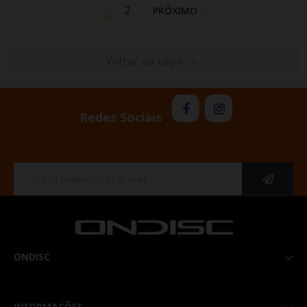
1
2
PRÓXIMO
Voltar ao topo

Redes Sociais
ONDISC

INFORMAÇÕES