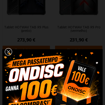
Tablet HOTWAV TAB R9 Plus
Tablet HOTWAV TAB R9 Pro
(preto)
(vermelho)
273,90 €
231,90 €
+ Adicionar
+ Adicionar