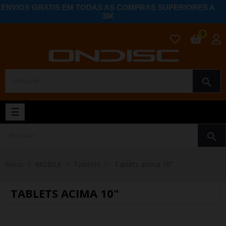
ENVIOS GRATIS EM TODAS AS COMPRAS SUPERIORES A
39€
0
search
Toggle
☰
navigation
search
Início
MOBILE
Tablets
Tablets acima 10"
TABLETS ACIMA 10"