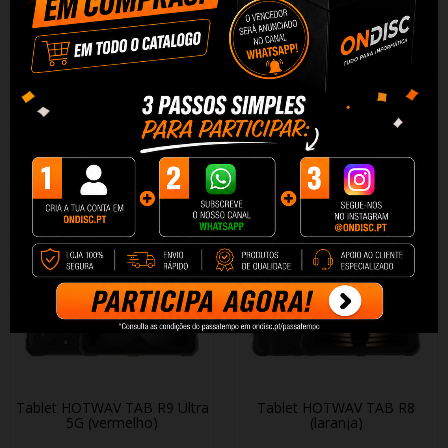
Tablet HOTWAV TAB Pad 13
Tablet HOTWAV TAB R9 Plus
Pro (cinza)
(vermelho)
130,90 €
299,90 €
+ Adicionar
+ Adicionar
Tablet HOTWAV TAB R9 Ultra
Tablet HOTWAV TAB R8
5G (vermelho)
(laranja)