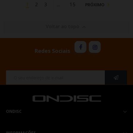
1
2
3
15
…
PRÓXIMO
Voltar ao topo

Redes Sociais
ONDISC

INFORMAÇÕES