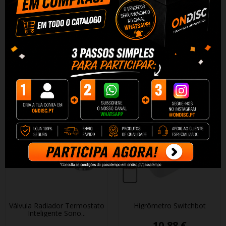
Camera Segurança Externa
Sensor Inundação Agua Zigbee
Sonoff Wifi CAM-B1P 2K
Sonoff SNZB-05P...
31,89 €
11,69 €
+ Adicionar
+ Adicionar
Válvula Radiador Termostato
Higrômetro Switchbot
Inteligente Sonoff...
10,88 €