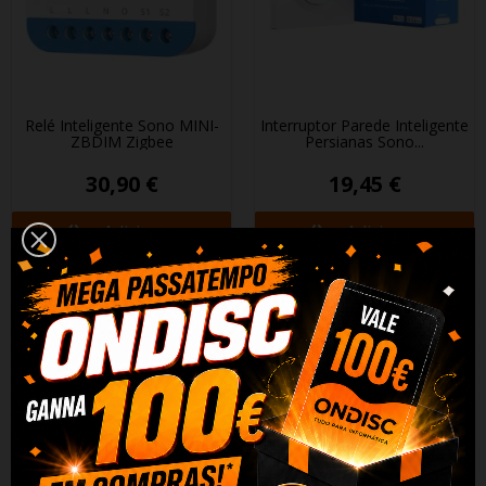
Relé Inteligente Sonoff MINI-
Interruptor Parede Inteligente
ZBDIM Zigbee
Persianas Sonoff...
30,90 €
19,45 €
+ Adicionar
+ Adicionar