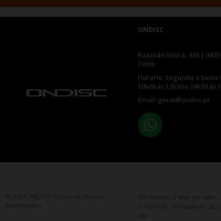
ONDISC
Rua João Vieira, 436 | 4435
Tinto
Horario: Segunda a Sexta 
10h00 às 12h30 e 14h30 às 
Email: geral@ondisc.pt
@ 2024 ONDISC. Todos os direitos
IVA incluído à taxa em vigor
Reservados
podem não corresponder as esp
site