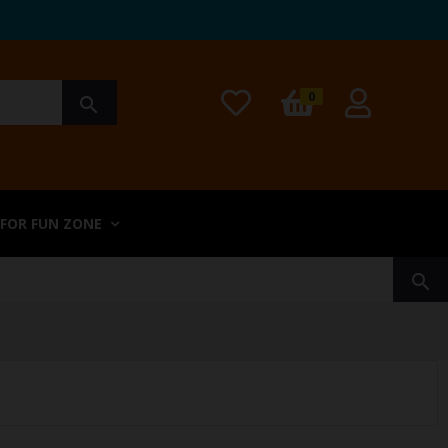
0
search
 FOR FUN ZONE
search