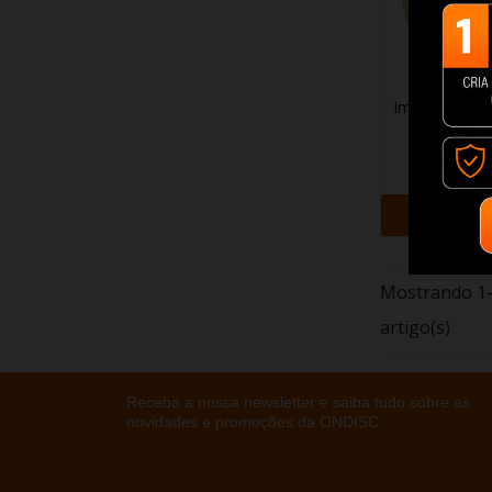
Impressora 3
Kobra 
299,5
+ Adi
Mostrando 1-
artigo(s)
Receba a nossa newsletter e saiba tudo sobre as
novidades e promoções da ONDISC