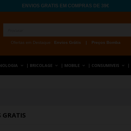
ENVIOS GRATIS EM COMPRAS DE 39€
Ofertas em Destaque:
Envios Grátis
|
Preços Bomba
CNOLOGIA
| BRICOLAGE
| MOBILE
| CONSUMIVEIS
|
 GRATIS