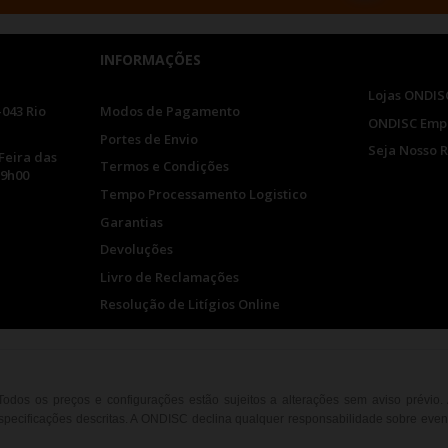
INFORMAÇÕES
Lojas ONDIS
-043 Rio
Modos de Pagamento
ONDISC Emp
Portes de Envio
Seja Nosso 
Feira das
Termos e Condições
19h00
Tempo Processamento Logistico
Garantias
Devoluções
Livro de Reclamações
Resolução de Litígios Online
. Todos os preços e configurações estão sujeitos a alterações sem aviso prévio
ecificações descritas. A ONDISC declina qualquer responsabilidade sobre event