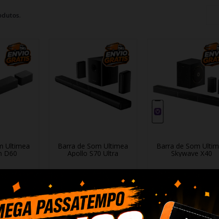
odutos.
m Ultimea
Barra de Som Ultimea
Barra de Som Ulti
n D60
Apollo S70 Ultra
Skywave X40
8 €
214,48 €
366,48 €
cionar
+ Adicionar
+ Adicionar