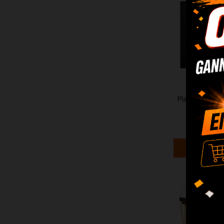
Placa Indução 
17
157,3
+ Adi