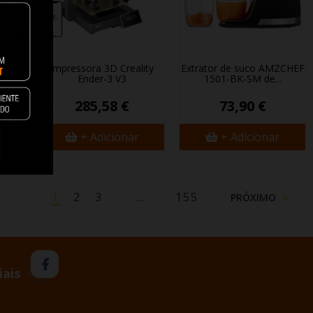
 CR-
Impressora 3D Creality
Extrator de suco AMZCHEF
Ender-3 V3
1501-BK-SM de...
285,58 €
73,90 €
+ Adicionar
+ Adicionar
1
2
3
155
…
PRÓXIMO
iais