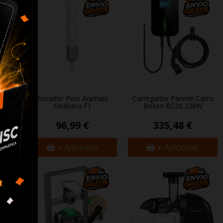
nte
Secador Pelo Animais
Carregador Parede Carro
 C20
Neakasa F1
Besen BS20 22kW
96,99 €
335,48 €
+ Adicionar
+ Adicionar