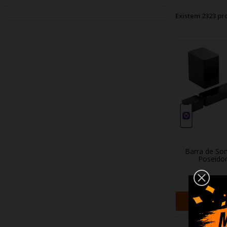
Existem 2323 pr
Barra de So
Poseido
184,3
+ Adi