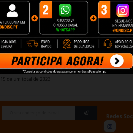
D Anycubic
Dispositivo de limpeza e
Scanner 3D Creality
3 V2
secagem de impressão...
Scan Ferret SE
8 €
93,89 €
240,67 €
cionar
+ Adicionar
+ Adicionar
15 de um total de 2323
Redes Soc