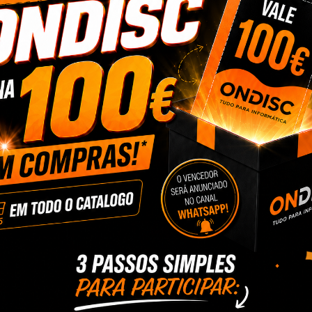
IsEasy LI3-
Suporte Monitor 13 a 32"
Caixa Areia Intelige
HNCM2
Autolimpante UBPet
8 €
35,45 €
296,68 €
cionar
+ Adicionar
+ Adicionar