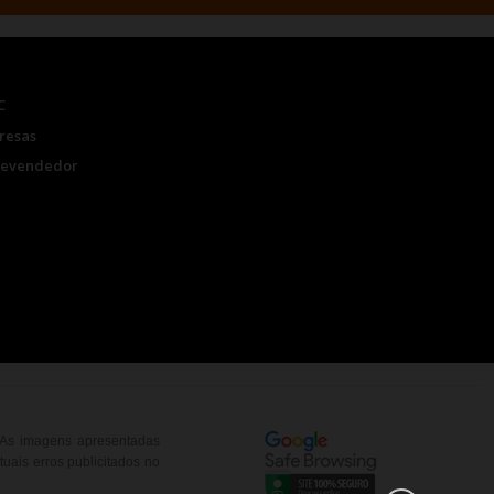
C
resas
Revendedor
. As imagens apresentadas
uais erros publicitados no