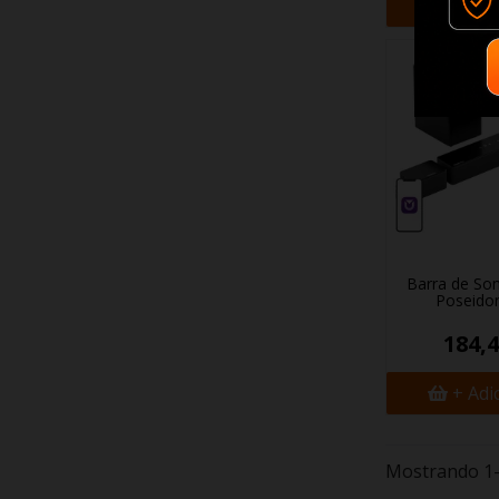
+ Adi
Barra de So
Poseido
184,4
+ Adi
Mostrando 1-