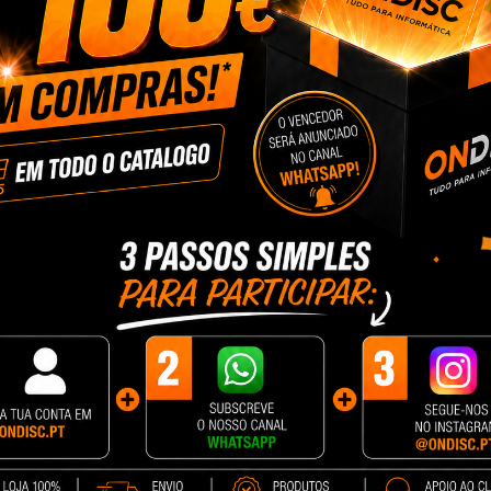
n D70
Skywave X50
Besen SQ20-22KW-
8 €
434,37 €
323,99 €
cionar
+ Adicionar
+ Adicionar
Creality CR-
Haylou Smartwatch RS4+
TV Cecotec 43" Smar
E
Black
A4
8 €
21,28 €
318,41
324,90 €