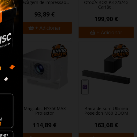
APP
secagem de impressão...
OtooAIBOX P3 2/3/4G
Cartão...
93,89 €
199,90 €
+ Adicionar
+ Adicionar
t TV
Magcubic HY350MAX
Barra de som Ultimea
Projector
Poseidon M60 BOOM
 €
114,89 €
163,68 €