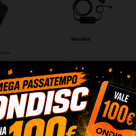
Veículos
dutos.
m Ultimea
Barra de Som Ultimea
Carregador Parede C