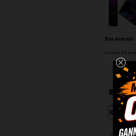
Box Android
Existem 375 pro
Barra de So