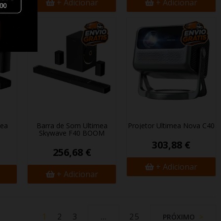
+ Adicionar
+ Adicionar
mea
Barra de Som Ultimea
Projetor Ultimea Nova C40
Skywave F40 BOOM
303,88 €
256,68 €
+ Adicionar
+ Adicionar
1
2
3
25
…
PRÓXIMO