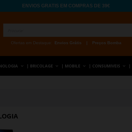
ENVIOS GRATIS EM COMPRAS DE 39€
Ofertas em Destaque:
Envios Grátis
|
Preços Bomba
CNOLOGIA
| BRICOLAGE
| MOBILE
| CONSUMIVEIS
|
LOGIA