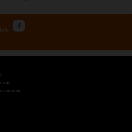
iais
C
resas
Revendedor