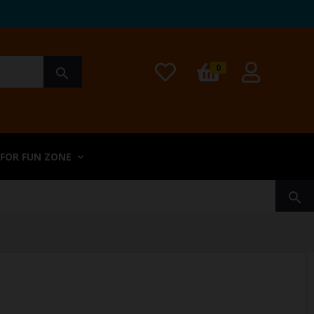
0
search
 FOR FUN ZONE
search