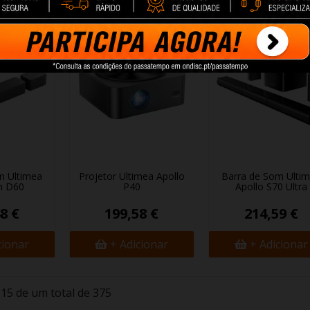
cionar
+ Adicionar
+ Adicionar
m Ultimea
Projetor Ultimea Apollo
Barra de Som Ulti
n D60
P40
Apollo S70 Ultra
8 €
199,58 €
214,59 €
cionar
+ Adicionar
+ Adicionar
15 de um total de 375