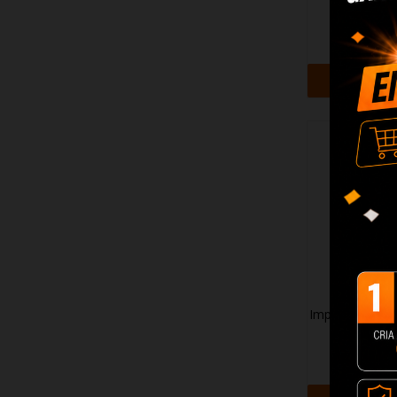
Poseido
174,3
+ Adi
Impressora 3D 
10 S
199,4