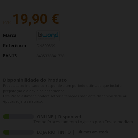
19,90 €
PVP:
Marca
Referência
ON800899
EAN13
8435338841728
Disponibilidade do Produto
Prazo abaixo indicado corresponde a um período estimado que inclui a
preparação e o envio da encomenda.
Este Prazo estimado poderá sofrer alterações mediante disponibilidade ou
épocas sujeitas a atraso.
ONLINE | Disponivel
Tempo Processamento Logístico para Envio: Imediato
LOJA RIO TINTO |
Últimos em stock