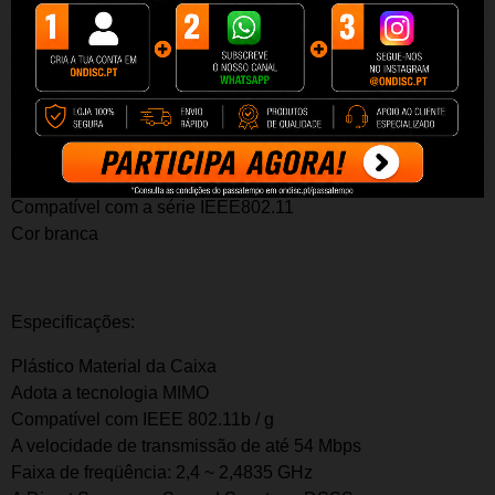
Poupança de custos por compartilhar a conexão Internet
Está em conformidade com IEEE 802.11ge 802.11b
A tecnologia móvel sem fio para garantir a conexão sem fio
eficiente
Função de criptografia WEP IEEE802.11
Compatível com o acordo IEEE802.3u
Protocolo IEEE8023x FCP Flow Control
Compatível com a série IEEE802.11
Cor branca
E
specificações:
Plástico Material da Caixa
Adota a tecnologia MIMO
Compatível com IEEE 802.11b / g
A velocidade de transmissão de até 54 Mbps
Faixa de freqüência: 2,4 ~ 2,4835 GHz