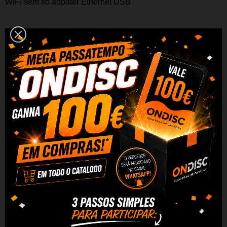
WIFI sem fio adpater Ethernet USB
Descrição:
Altera a conexão com fio Ethernet em um modo de conexão
Wi-Fi
USB-RJ45 WiFi adaptador para iPhone 4S, iPhone 4, iPad
2, etc.
Permite navegação na Internet com o iPhone 4 / 4S, iPad,
iPod, MacBook, enquanto
Compatível com computador baseado no Windows, a Apple
MacBook, MacBook Air, iPhone 4 / 4S, iPod e
outros terlemóveis com capacidade Wi-Fi, comprimidos
Criado especificamente para utilizadores de produtos da
Apple, como WiFi iPad, iPhone e Mac
Características: