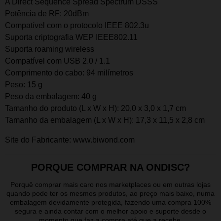
A Direct Sequence Spread Spectrum DSSS
Potência de RF: 20dBm
Compatível com o protocolo IEEE 802.3u
Suporta criptografia WEP IEEE802.11
Suporta roaming wireless
Compatível com USB 2.0 / 1.1
Comprimento do cabo: 94 milímetros
Peso: 15 g
Peso da embalagem: 40 g
Tamanho do produto (L x W x H): 20,0 x 3,0 x 1,7 cm
Tamanho da embalagem (L x W x H): 17,3 x 11,5 x 2,8 cm
Site do Fabricante:
www.biwond.com
PORQUE COMPRAR NA ONDISC?
Porquê comprar mais caro nos marketplaces ou em outras lojas
quando pode ter os mesmos produtos, ao preço mais baixo, numa
embalagem devidamente protegida, fazendo uma compra 100%
segura e ainda contar com o melhor apoio e suporte desde o
momento que faz a compra até que a recebe.