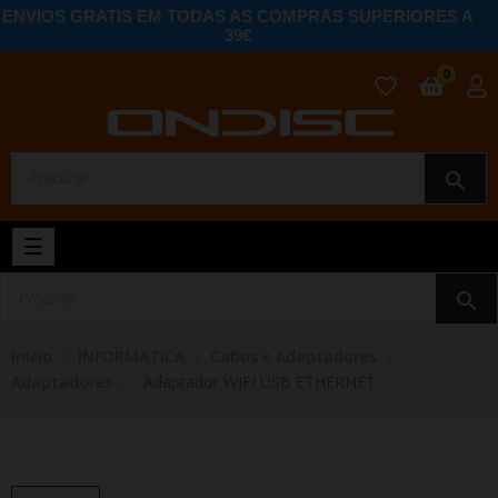
ENVIOS GRATIS EM TODAS AS COMPRAS SUPERIORES A
39€
0
search
Toggle
☰
navigation
search
Início
INFORMATICA
Cabos e Adaptadores
Adaptadores
Adaptador WIFI USB ETHERNET