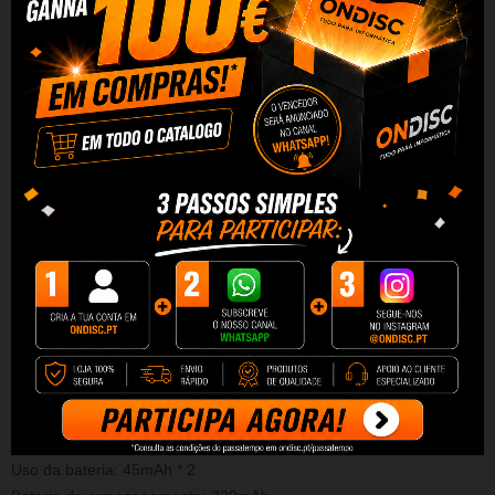
Esqueça os fios!
Obtenha o que há de mais recente em fones de
ouvido sem fio com a caixa do carregador embutido.
Ouça música
ou atenda chamadas enquanto se exercita facilmente, graças a
esses fones de ouvido inovadores.
Compatível com APPLE,
ANDROID e qualquer dispositivo que use a versão 5. do Bluetooth.
Com a função viva-voz, você pode atender / rejeitar uma chamada
simplesmente pressionando o botão do fone de ouvido.
Eles
também suportam conexão multiponto, podem ser conectados a
dois dispositivos diferentes simultaneamente.
O design ergonômico e leve o torna ideal para trabalho e
exercício.
Vida útil da bateria prolongada, com 4 horas de
chamada e 3 horas de reprodução de música e apenas meia hora
de carga total com o cabo USB.
Especificações
Modelo: TWS-A2
Uso da bateria: 45mAh * 2