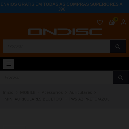
ENVIOS GRATIS EM TODAS AS COMPRAS SUPERIORES A
39€
0
search
Toggle
☰
navigation
search
Início
MOBILE
Acessorios
Auriculares
MINI AURICULARES BLUETOOTH TWS A2 PRETO/AZUL