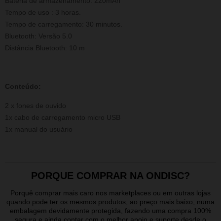
Bateria de armazenamento: 220mAh
Tempo de
uso
: 3 horas.
Tempo de carregamento: 30 minutos.
Bluetooth: Versão 5.0
Distância Bluetooth: 10 m
Conteúdo:
2 x fones de ouvido
1x cabo de carregamento micro USB
1x manual do usuário
PORQUE COMPRAR NA ONDISC?
Porquê comprar mais caro nos marketplaces ou em outras lojas
quando pode ter os mesmos produtos, ao preço mais baixo, numa
embalagem devidamente protegida, fazendo uma compra 100%
segura e ainda contar com o melhor apoio e suporte desde o