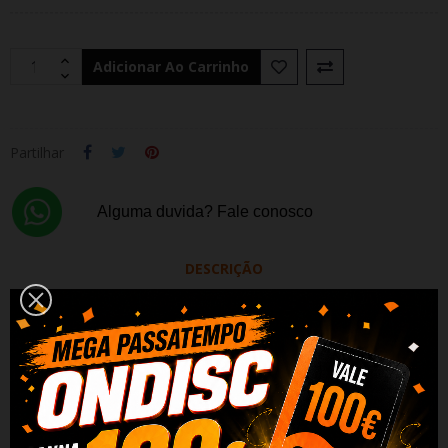
Adicionar Ao Carrinho
Partilhar
Alguma duvida? Fale conosco
DESCRIÇÃO
DADOS DO PRODUTO
REVIEWS
Auscultadores Bluetooth Mini TWS A2 PRETO/AZUL