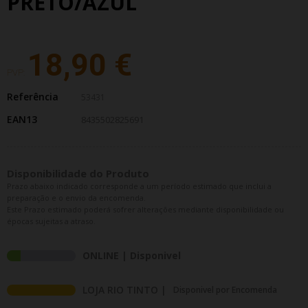
PRETO/AZUL
18,90 €
PVP:
Referência
53431
EAN13
8435502825691
Disponibilidade do Produto
Prazo abaixo indicado corresponde a um período estimado que inclui a
preparação e o envio da encomenda.
Este Prazo estimado poderá sofrer alterações mediante disponibilidade ou
épocas sujeitas a atraso.
ONLINE | Disponivel
LOJA RIO TINTO |
Disponivel por Encomenda