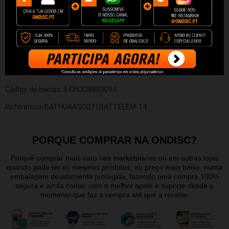
Características
Capacidade: 3000mAh
Tipo: Li-ion
Voltagem: 3.8V
Compatibilidade: Nokia Lumia 930
Código de barras: 8435338883094
Referência: BATHUAASCG7 | BATTELEM-14
PORQUE COMPRAR NA ONDISC?
Porquê comprar mais caro nos marketplaces ou em outras lojas
quando pode ter os mesmos produtos, ao preço mais baixo, numa
embalagem devidamente protegida, fazendo uma compra 100%
segura e ainda contar com o melhor apoio e suporte desde o
momento que faz a compra até que a recebe.