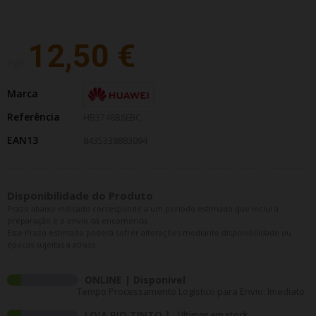
12,50 €
PVP:
Marca
Referência
HB3748B8EBC
EAN13
8435338883094
Disponibilidade do Produto
Prazo abaixo indicado corresponde a um período estimado que inclui a
preparação e o envio da encomenda.
Este Prazo estimado poderá sofrer alterações mediante disponibilidade ou
épocas sujeitas a atraso.
ONLINE | Disponivel
Tempo Processamento Logístico para Envio: Imediato
LOJA RIO TINTO |
Últimos em stock