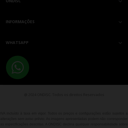
ONDISC

INFORMAÇÕES

WHATSAPP

@ 2024 ONDISC. Todos os direitos Reservados
IVA incluído à taxa em vigor. Todos os preços e configurações estão sujeitos a
alterações sem aviso prévio. As imagens apresentadas podem não corresponder
as especificações descritas. A ONDISC declina qualquer responsabilidade sobre