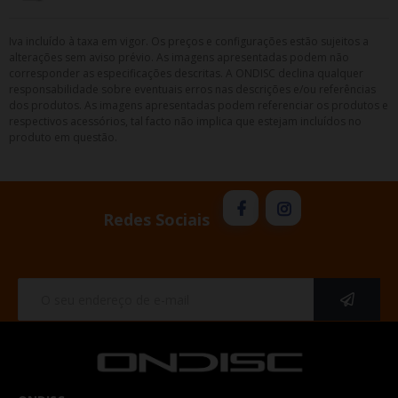
Iva incluído à taxa em vigor. Os preços e configurações estão sujeitos a
alterações sem aviso prévio. As imagens apresentadas podem não
corresponder as especificações descritas. A ONDISC declina qualquer
responsabilidade sobre eventuais erros nas descrições e/ou referências
dos produtos. As imagens apresentadas podem referenciar os produtos e
respectivos acessórios, tal facto não implica que estejam incluídos no
produto em questão.
Redes Sociais