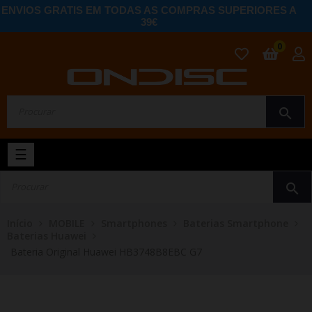
ENVIOS GRATIS EM TODAS AS COMPRAS SUPERIORES A
39€
0
search
Toggle
☰
navigation
search
Início
MOBILE
Smartphones
Baterias Smartphone
Baterias Huawei
Bateria Original Huawei HB3748B8EBC G7