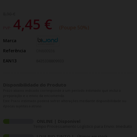
8,90 €
4,45 €
Poupe 50%
PVP:
Marca
Referência
ON800938
EAN13
8435338809933
Disponibilidade do Produto
Prazo abaixo indicado corresponde a um período estimado que inclui a
preparação e o envio da encomenda.
Este Prazo estimado poderá sofrer alterações mediante disponibilidade ou
épocas sujeitas a atraso.
ONLINE | Disponivel
Tempo Processamento Logístico para Envio: Imediato
LOJA RIO TINTO |
Últimos em stock