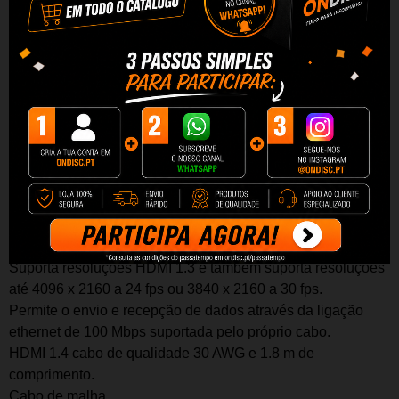
Cabo
revestido
HDMI v.1.4 M/H 30AWG Azul/Preto 1,8m
Cabo
reevstido
HDMI 1,8m v1.4 macho/fêmea, banhado a
ouro, permitindo a transmissão de áudio digital, vídeo digital
e ethernet através do cabo HDMI em alta qualidade. A
norma HDMI 1.4 suporta comunicações multimédia FullHD
de alta definição.
Características:
Suporta resoluções HDMI 1.3 e também suporta resoluções
até 4096 x 2160 a 24 fps ou 3840 x 2160 a 30 fps.
Permite o envio e recepção de dados através da ligação
ethernet de 100 Mbps suportada pelo próprio cabo.
HDMI 1.4 cabo de qualidade 30 AWG e 1.8 m de
comprimento.
Cabo de malha