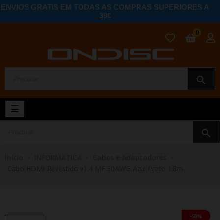
ENVIOS GRATIS EM TODAS AS COMPRAS SUPERIORES A
39€
0
search
Toggle
☰
navigation
search
Início
INFORMATICA
Cabos e Adaptadores
Cabo HDMI Revestido v1.4 MF 30AWG Azul Preto 1.8m
-50%