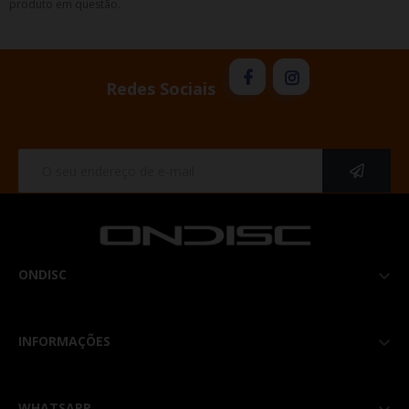
produto em questão.
Redes Sociais
ONDISC

INFORMAÇÕES

WHATSAPP