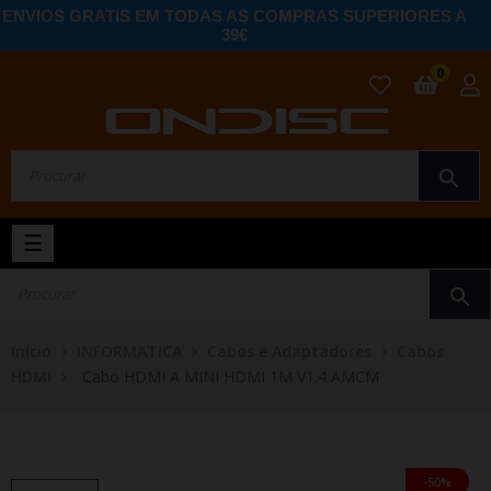
ENVIOS GRATIS EM TODAS AS COMPRAS SUPERIORES A
39€
0
search
Toggle
☰
navigation
search
Início
INFORMATICA
Cabos e Adaptadores
Cabos
HDMI
Cabo HDMI A MINI HDMI 1M V1.4 AMCM
-50%