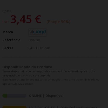
6,90 €
3,45 €
Poupe 50%
PVP:
Marca
Referência
ONM101
EAN13
8435338819581
Disponibilidade do Produto
Prazo abaixo indicado corresponde a um período estimado que inclui a
preparação e o envio da encomenda.
Este Prazo estimado poderá sofrer alterações mediante disponibilidade ou
épocas sujeitas a atraso.
ONLINE | Disponivel
LOJA RIO TINTO |
Disponivel por Encomenda