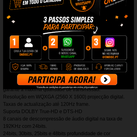
Cabo Biwond HDMI V1.4 e resolução completa 1080P
(categoria 2), com conector tipo A macho numa extremidade
e tipo C macho (mini HDMI) na outra.
Características:
Largura de banda até 340MHz (10.2Gbps)
Conectores banhados a ouro 24K de alta qualidade.
Blindagem múltipla formada por 128 fios trançados e folha
de alumínio para a máxima redução de possíveis
interferências. Fabricado com condutores de cobre de alta
qualidade (OFC-Oxygen Free Copper- 99,99%) o que
garante a máxima qualidade de transmissão.
Resolução em WQXGA (2560 X 1600) projecção digital.
Taxas de actualização até 120Hz frame.
Suporta DOLBY True-HD e DTS-HD
8 canais de descompressão de áudio digital na taxa de
192KHz com 24bits.
24bits, 30bits, 25bits e 48bits profundidade de cor