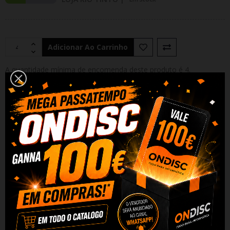
Adicionar Ao Carrinho
A quantidade mínima de encomenda deste produto é 4.
Partilhar
Alguma duvida? Fale conosco
DESCRIÇÃO
DADOS DO PRODUTO
REVIEWS