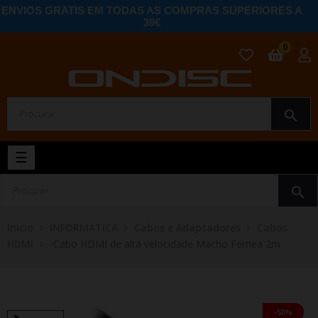
ENVIOS GRATIS EM TODAS AS COMPRAS SUPERIORES A
39€
0
search
Toggle
☰
navigation
search
Início
INFORMATICA
Cabos e Adaptadores
Cabos
HDMI
Cabo HDMI de alta velocidade Macho Femea 2m
-50%