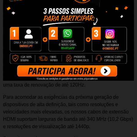
C
abo HDMI macho-fêmea BIWOND 3m.
O cabo de extensão HDMI (3m), tem um conector HDMI de
19 pinos (macho) numa extremidade e um conector HDMI
de 19 pinos (fêmea) na outra extremidade, permitindo que a
distância de ligação entre dispositivos equipados com HDMI
seja aumentada até 3 metros.
Este cabo de extensão HDMI de alta qualidade suporta uma
resolução de 1080p+ proporcionando cores vivas e nítidas e
uma taxa de renovação de até 120Hz.
Para acomodar as exigências da próxima geração de
dispositivos de alta definição, tais como resoluções e
velocidades mais elevadas, os nossos cabos de extensão
HDMI suportam larguras de banda até 340 MHz (10,2 Gbps)
e resoluções de visualização até 1440p.