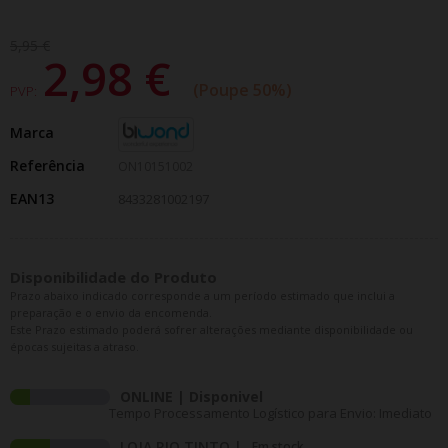
5,95 €
2,98 €
Poupe 50%
PVP:
Marca
Referência
ON10151002
EAN13
8433281002197
Disponibilidade do Produto
Prazo abaixo indicado corresponde a um período estimado que inclui a
preparação e o envio da encomenda.
Este Prazo estimado poderá sofrer alterações mediante disponibilidade ou
épocas sujeitas a atraso.
ONLINE | Disponivel
Tempo Processamento Logístico para Envio: Imediato
LOJA RIO TINTO |
Em stock