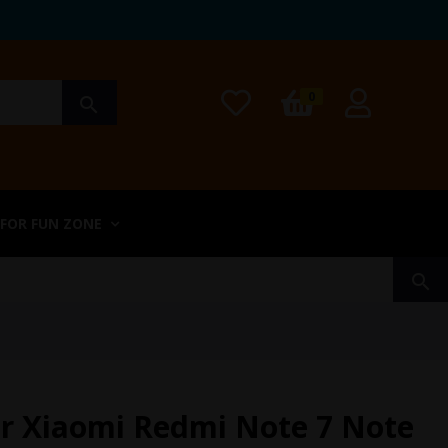
0
search
 FOR FUN ZONE
search
er Xiaomi Redmi Note 7 Note