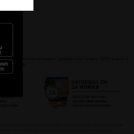
alagem devidamente protegida, fazendo uma compra 100% segura e
que a recebe.
s especificações descritas. A ONDISC declina qualquer responsabilidade
l facto não implica que estejam incluídos no produto em questão.