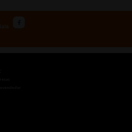
iais
C
resas
Revendedor