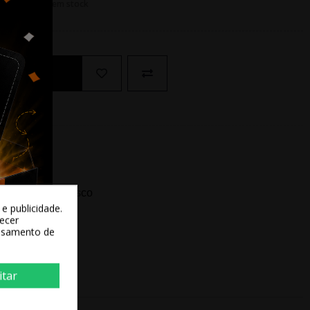
O |
Últimos em stock
Ao Carrinho
ida? Fale conosco
e publicidade.
recer
essamento de
itar