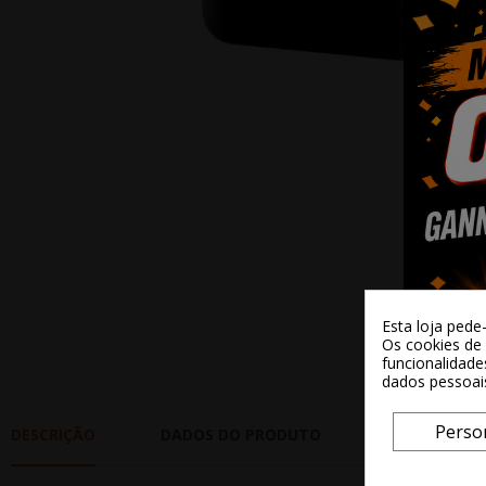
Esta loja pede
Os cookies de 
funcionalidade
dados pessoai
Perso
DESCRIÇÃO
DADOS DO PRODUTO
REVIEWS