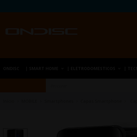
ONDISC
| SMART HOME
| ELETRODOMESTICOS
| TE
Início
MOBILE
Smartphones
Capas Smartphone
Cap