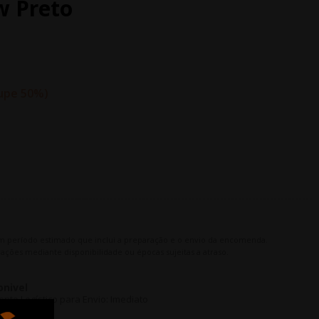
w Preto
upe 50%
m período estimado que inclui a preparação e o envio da encomenda.
ações mediante disponibilidade ou épocas sujeitas a atraso.
onivel
to Logístico para Envio: Imediato