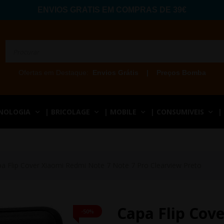
ENVIOS GRATIS EM COMPRAS DE 39€
Ofertas em Destaque:
Envios Grátis
|
Preços Bomba
CNOLOGIA
| BRICOLAGE
| MOBILE
| CONSUMIVEIS
|
a Flip Cover Xiaomi Redmi Note 7 Note 7 Pro Clearview Preto
Capa Flip Cov
-50%