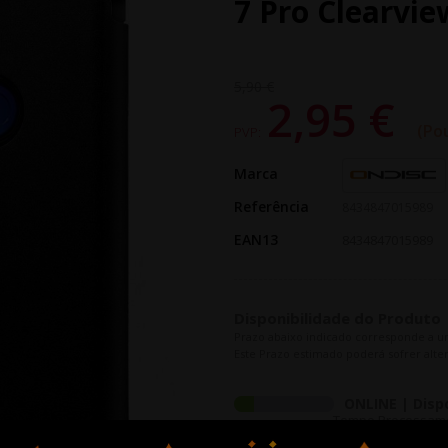
7 Pro Clearvie
5,90 €
2,95 €
Po
PVP:
Marca
Referência
8434847015989
EAN13
8434847015989
Disponibilidade do Produto
Prazo abaixo indicado corresponde a u
Este Prazo estimado poderá sofrer alter
ONLINE | Disp
Tempo Processamen