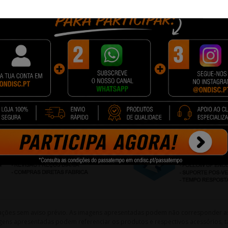
 abertura lateral tipo livro.
PORQUE COMPRAR NA ONDISC?
quando pode ter os mesmos produtos, ao preço mais baixo, numa emb
 com o melhor apoio e suporte desde o momento que faz a compra até 
lterações sem aviso prévio. As imagens apresentadas podem não corresponder a
gens apresentadas podem referenciar os produtos e respectivos acessórios, ta