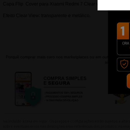
Capa Flip Cover para Xiaomi Redmi 7 Clear view em preto. Com
Efeito Clear View: transparente e metálico.
Porquê comprar mais caro nos marketplaces ou em outras lojas 
ainda contar
Iva incluído à taxa em vigor. Os preços e configurações estão sujeitos a a
sobre eventuais erros nas descrições e/ou referências dos produtos. As ima