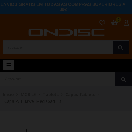
ENVIOS GRATIS EM TODAS AS COMPRAS SUPERIORES A
39€
0
search
Toggle
☰
navigation
search
Início
MOBILE
Tablets
Capas Tablets
Capa P/ Huawei Mediapad T3