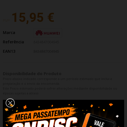
15,95 €
PVP:
Marca
Referência
8434847004945
EAN13
8434847004945
Disponibilidade do Produto
Prazo abaixo indicado corresponde a um período estimado que inclui a
preparação e o envio da encomenda.
Este Prazo estimado poderá sofrer alterações mediante disponibilidade ou
épocas sujeitas a atraso.
ONLINE | Disponivel
LOJA RIO TINTO |
Disponivel por Encomenda