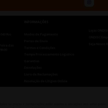
INFORMAÇÕES
Lojas ONDIS
-043 Rio
Modos de Pagamento
ONDISC Emp
Portes de Envio
Seja Nosso 
Feira das
Termos e Condições
19h00
Tempo Processamento Logistico
Garantias
Devoluções
Livro de Reclamações
Resolução de Litígios Online
. Todos os preços e configurações estão sujeitos a alterações sem aviso prévio