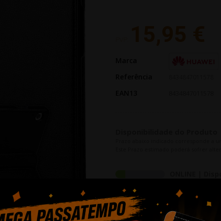
15,95 €
PVP:
Marca
Referência
8434847011578
EAN13
8434847011578
Disponibilidade do Produto
Prazo abaixo indicado corresponde a u
Este Prazo estimado poderá sofrer alter
ONLINE | Disp
Tempo Processamen
LOJA RIO TINT