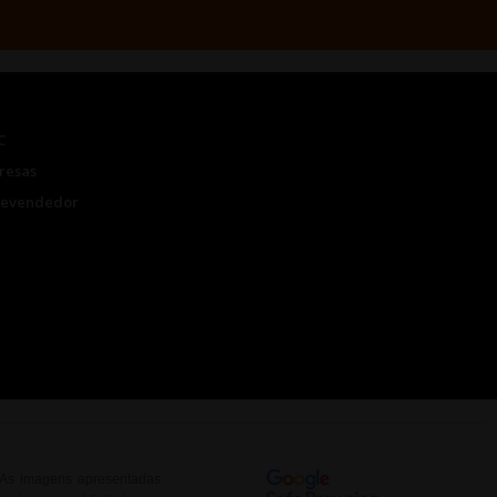
C
resas
Revendedor
. As imagens apresentadas