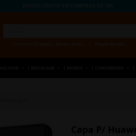
ENVIOS GRATIS EM COMPRAS DE 39€
Ofertas em Destaque:
Envios Grátis
|
Preços Bomba
CNOLOGIA
| BRICOLAGE
| MOBILE
| CONSUMIVEIS
|
i Mediapad T5
Capa P/ Huaw