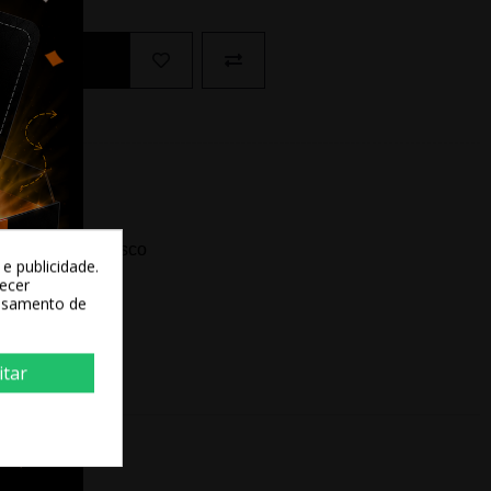
Ao Carrinho
ida? Fale conosco
e publicidade.
recer
essamento de
itar