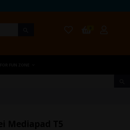
0
search
 FOR FUN ZONE
search
ei Mediapad T5