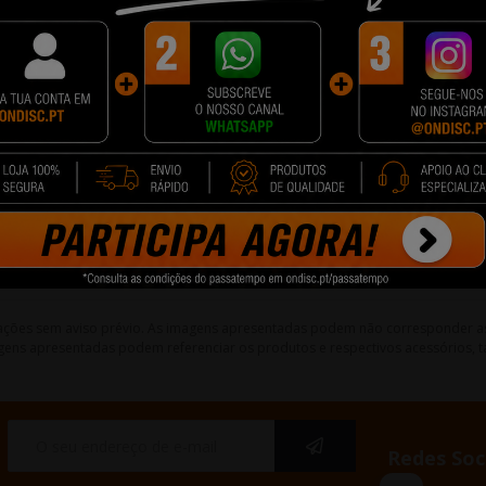
PORQUE COMPRAR NA ONDISC?
quando pode ter os mesmos produtos, ao preço mais baixo, numa emb
 com o melhor apoio e suporte desde o momento que faz a compra até 
lterações sem aviso prévio. As imagens apresentadas podem não corresponder a
gens apresentadas podem referenciar os produtos e respectivos acessórios, ta
Redes Soc