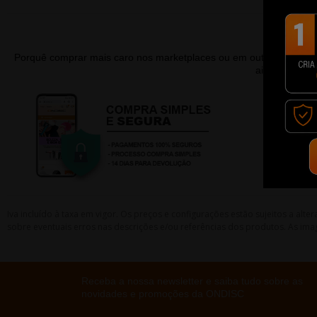
Porquê comprar mais caro nos marketplaces ou em outras lojas 
ainda contar
Iva incluído à taxa em vigor. Os preços e configurações estão sujeitos a a
sobre eventuais erros nas descrições e/ou referências dos produtos. As ima
Receba a nossa newsletter e saiba tudo sobre as
novidades e promoções da ONDISC