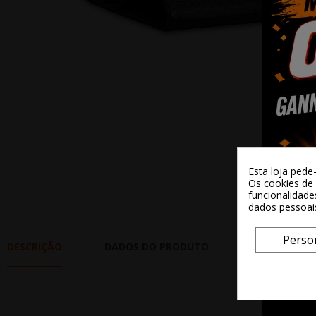
Esta loja pede
Os cookies de 
funcionalidade
dados pessoai
Perso
DESCRIÇÃO
DADOS DO PRODUTO
REVIEWS