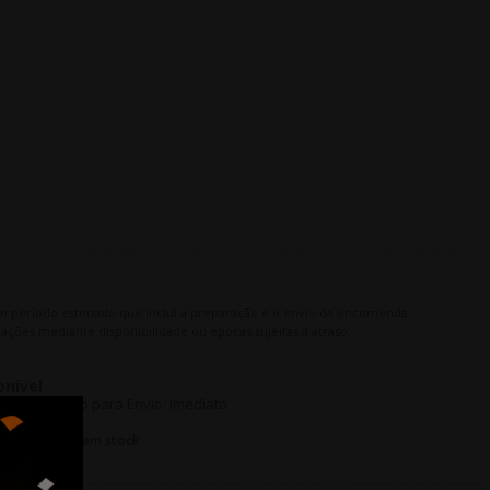
m período estimado que inclui a preparação e o envio da encomenda.
ações mediante disponibilidade ou épocas sujeitas a atraso.
onivel
to Logístico para Envio: Imediato
O |
Últimos em stock