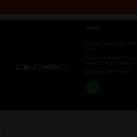
ONDISC
Rua João Vieira, 436 | 4435
Tinto
Horario: Segunda a Sexta 
10h00 às 12h30 e 14h30 às 
Email: geral@ondisc.pt
@ 2024 ONDISC. Todos os direitos
IVA incluído à taxa em vigor
Reservados