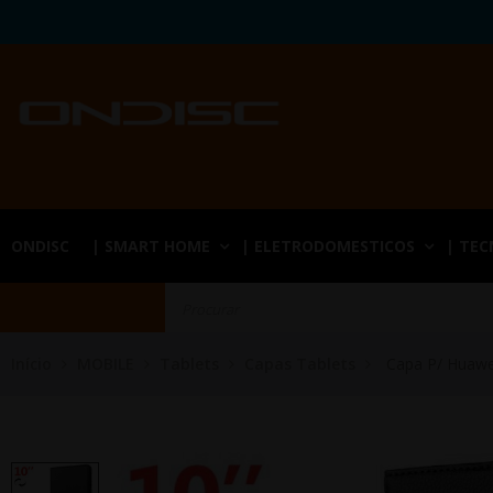
ONDISC
| SMART HOME
| ELETRODOMESTICOS
| TE
Início
MOBILE
Tablets
Capas Tablets
Capa P/ Huawe