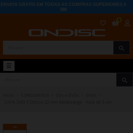
ENVIOS GRATIS EM TODAS AS COMPRAS SUPERIORES A
39€
0
search
Toggle
☰
navigation
search
Início
CONSUMIVEIS
CDs e DVDs
DVDs
CAPA DVD 5 Discos 22 mm Mediarange - Pack de 5 uni