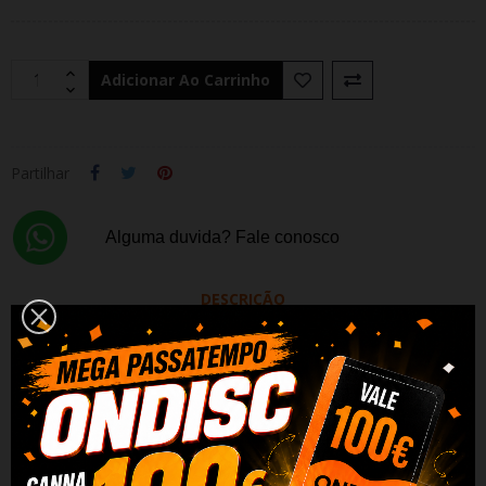
Adicionar Ao Carrinho
Partilhar
Alguma duvida? Fale conosco
DESCRIÇÃO
DADOS DO PRODUTO
REVIEWS