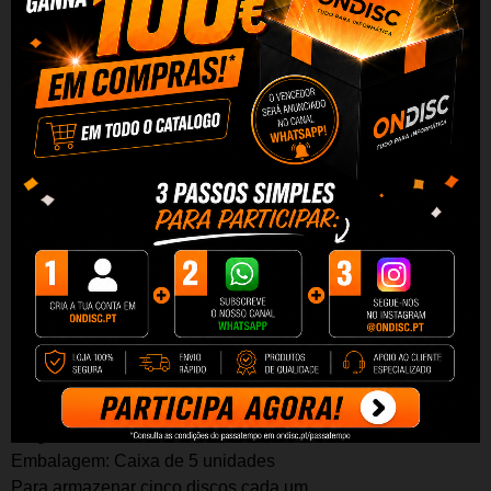
BOX3
5-5
Capa
DVD Mediarange
para 5 discos, 22mm, preto, Pack 5
As capas
MediaRange DVD são perfeit
a
s para organizar e
armazenar com segurança a sua recolha de dados ou para
substituir
as capas
originais danificad
a
s. O fecho rápido,
fácil de abrir mas robusto, protege os seus suportes contra
arranhões. A manga exterior transparente para segurar uma
inserção de capa e o suporte interior de folhetos permitem-
lhe um design individual e uma apresentação profissional
da sua colecção.
CARACTERÍSTICAS:
Cor: Preto
Material: Plástico
Largura: 22mm
Embalagem: Caixa de 5 unidades
Para armazenar cinco discos cada um