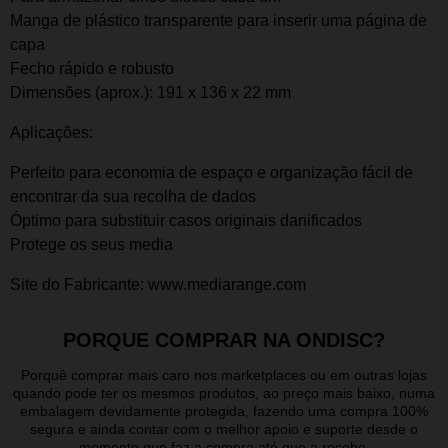
Manga de plástico transparente para inserir uma página de
capa
Fecho rápido e robusto
Dimensões (aprox.): 191 x 136 x 22 mm
Aplicações:
P
erfeito para economia de espaço e organização fácil de
encontrar da sua recolha de dados
Ó
ptimo para substituir casos originais danificados
P
rotege os seus
media
Site do Fabricante:
www.mediarange.com
PORQUE COMPRAR NA ONDISC?
Porquê comprar mais caro nos marketplaces ou em outras lojas
quando pode ter os mesmos produtos, ao preço mais baixo, numa
embalagem devidamente protegida, fazendo uma compra 100%
segura e ainda contar com o melhor apoio e suporte desde o
momento que faz a compra até que a recebe.