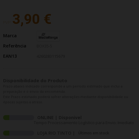
3,90 €
PVP:
Marca
Referência
BOX35-5
EAN13
4260283115679
Disponibilidade do Produto
Prazo abaixo indicado corresponde a um período estimado que inclui a
preparação e o envio da encomenda.
Este Prazo estimado poderá sofrer alterações mediante disponibilidade ou
épocas sujeitas a atraso.
ONLINE | Disponivel
Tempo Processamento Logístico para Envio: Imediato
LOJA RIO TINTO |
Últimos em stock