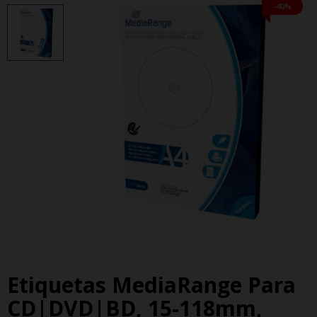
-40%
Etiquetas MediaRange Para
CD|DVD|BD, 15-118mm,