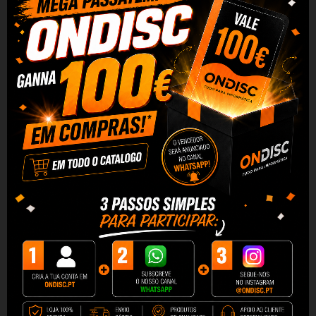
REVIEWS
MRINK132
Etiquetas MediaRange para CD|DVD|BD, 15-118mm, alto
brilho, Pack 100
As etiquetas MediaRange para suportes de armazenamento
ópticos são perfeitas para personalizar os seus discos. O
revestimento premium nas nossas etiquetas auto-adesivas
permite-lhe imprimir imagens de qualidade fotográfica e com
aspecto profissional. As etiquetas podem ser
completamente cobertas com o seu desenho (área de
impressão 15-118 mm) e podem ser utilizadas com todas as
impressoras de jacto de tinta padrão.