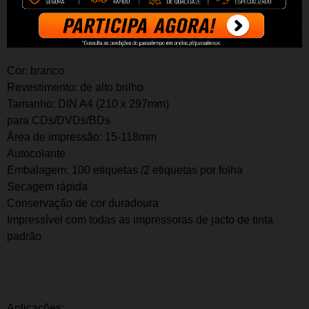
CARACTERÍSTICAS:
Cor: branco
Revestimento: de alto brilho
Tamanho: DIN A4 (210 x 297mm)
para CDs/DVDs/BDs
Área de impressão: 15-118mm
Autocolante
Embalagem: 100 etiquetas /2 etiquetas por folha
Secagem rápida
Conservação de cor duradoura
Impressível com todas as impressoras de jacto de tinta
padrão
Aplicações: