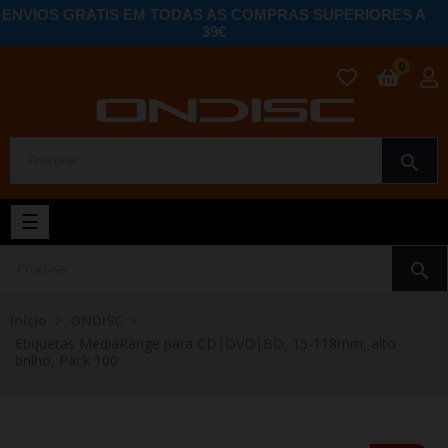
ENVIOS GRATIS EM TODAS AS COMPRAS SUPERIORES A
39€
0
search
Toggle
☰
navigation
search
Início
ONDISC
Etiquetas MediaRange para CD|DVD|BD, 15-118mm, alto
brilho, Pack 100