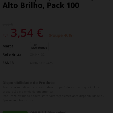
Alto Brilho, Pack 100
5,90 €
3,54 €
Poupe 40%
PVP:
Marca
Referência
ONINK132
EAN13
4260283112425
Disponibilidade do Produto
Prazo abaixo indicado corresponde a um período estimado que inclui a
preparação e o envio da encomenda.
Este Prazo estimado poderá sofrer alterações mediante disponibilidade ou
épocas sujeitas a atraso.
ONLINE | Disponivel