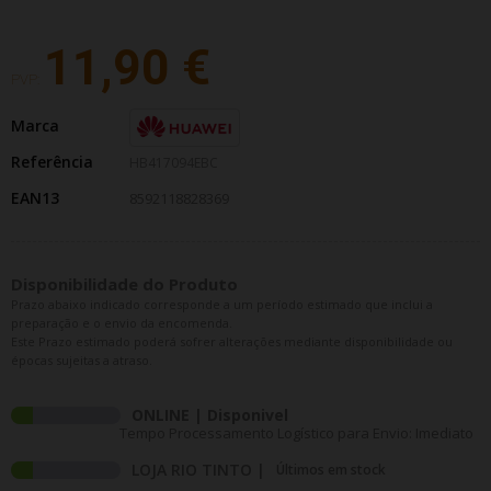
11,90 €
PVP:
Marca
Referência
HB417094EBC
EAN13
8592118828369
Disponibilidade do Produto
Prazo abaixo indicado corresponde a um período estimado que inclui a
preparação e o envio da encomenda.
Este Prazo estimado poderá sofrer alterações mediante disponibilidade ou
épocas sujeitas a atraso.
ONLINE | Disponivel
Tempo Processamento Logístico para Envio: Imediato
LOJA RIO TINTO |
Últimos em stock