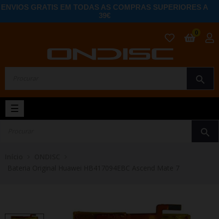
ENVIOS GRATIS EM TODAS AS COMPRAS SUPERIORES A
39€
0
search
Toggle
☰
navigation
search
Início
ONDISC
Bateria Original Huawei HB417094EBC Ascend Mate 7