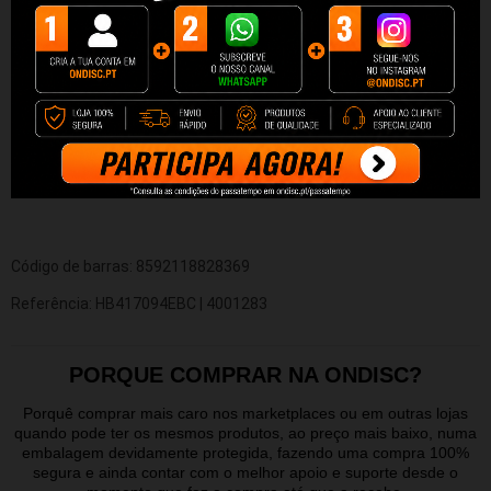
Bateria HB417094EBC para Huawei Ascend Mate 7.
TIPO: LI-POLYMER
CAPACIDADE: 4000MAH
VOLTAGEM: 3.8V
POTENCIA:15.6WH
Código de barras: 8592118828369
Referência: HB417094EBC | 4001283
PORQUE COMPRAR NA ONDISC?
Porquê comprar mais caro nos marketplaces ou em outras lojas
quando pode ter os mesmos produtos, ao preço mais baixo, numa
embalagem devidamente protegida, fazendo uma compra 100%
segura e ainda contar com o melhor apoio e suporte desde o