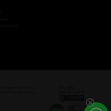
C
resas
Revendedor
. As imagens apresentadas
uais erros publicitados no