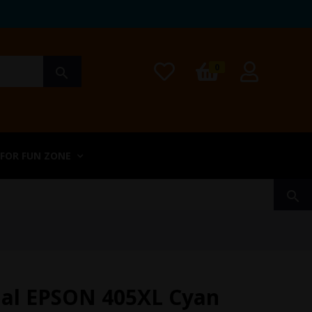
0
search
 FOR FUN ZONE
search
inal EPSON 405XL Cyan