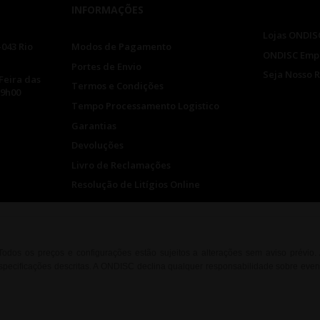
INFORMAÇÕES
Lojas ONDIS
-043 Rio
Modos de Pagamento
ONDISC Emp
Portes de Envio
Seja Nosso 
Feira das
Termos e Condições
19h00
Tempo Processamento Logistico
Garantias
Devoluções
Livro de Reclamações
Resolução de Litígios Online
. Todos os preços e configurações estão sujeitos a alterações sem aviso prévio
ecificações descritas. A ONDISC declina qualquer responsabilidade sobre event