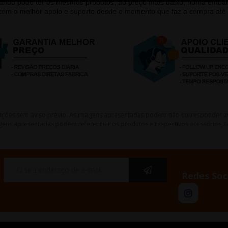
quando pode ter os mesmos produtos, ao preço mais baixo, numa emb
 com o melhor apoio e suporte desde o momento que faz a compra até 
lterações sem aviso prévio. As imagens apresentadas podem não corresponder a
gens apresentadas podem referenciar os produtos e respectivos acessórios, ta
Redes Soc