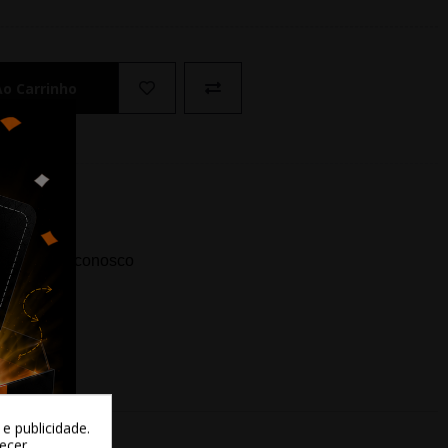
Ao Carrinho
ida? Fale conosco
e publicidade.
recer