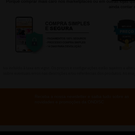
Porquê comprar mais caro nos marketplaces ou em outras lojas 
ainda contar
Iva incluído à taxa em vigor. Os preços e configurações estão sujeitos a a
sobre eventuais erros nas descrições e/ou referências dos produtos. As ima
Receba a nossa newsletter e saiba tudo sobre as
novidades e promoções da ONDISC