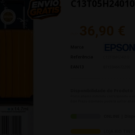
C13T05H24010
36,90 €
PVP:
Marca
Referência
C13T05H24010
EAN13
8715946672205
Disponibilidade do Produto
Prazo abaixo indicado corresponde a u
Este Prazo estimado poderá sofrer alter
ONLINE | Disp
LOJA RIO TINT