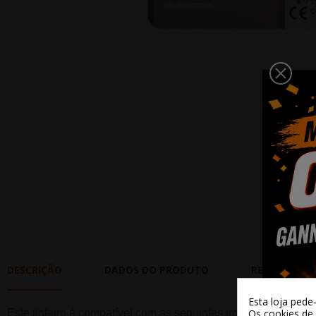
DESCRIÇÃO
DADOS DO PRODUTO
REVIEWS
Esta loja pede
Este t
inteiro
é compatível com as seguintes impressoras:
Os cookies de 