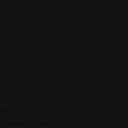
m período estimado que inclui a preparação e o envio da encomenda.
ações mediante disponibilidade ou épocas sujeitas a atraso.
onivel
O |
Disponivel por Encomenda