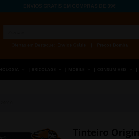
ENVIOS GRATIS EM COMPRAS DE 39€
Ofertas em Destaque:
Envios Grátis
|
Preços Bomba
CNOLOGIA
| BRICOLAGE
| MOBILE
| CONSUMIVEIS
|
H24010
Tinteiro Orig