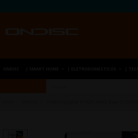
ONDISC
| SMART HOME
| ELETRODOMESTICOS
| TE
Início
ONDISC
Tinteiro Original EPSON 405XL Cyan C13T05