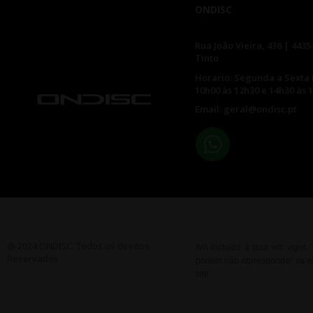
ONDISC
Rua João Vieira, 436 | 4435
Tinto
Horario: Segunda a Sexta 
10h00 às 12h30 e 14h30 às 
Email: geral@ondisc.pt
@ 2024 ONDISC. Todos os direitos
IVA incluído à taxa em vigor
Reservados
podem não corresponder as esp
site