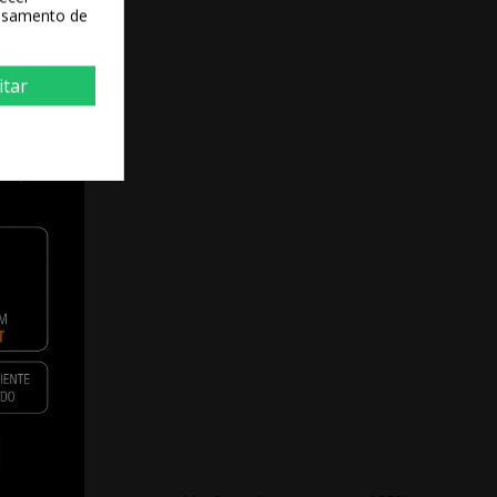
essamento de
itar