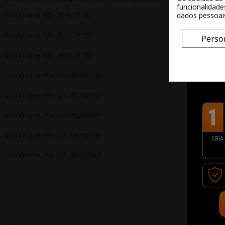
funcionalidade
WorkForce WF-7840DTWF
dados pessoai
WorkForce WF-7835DTWF
Perso
WorkForce WF-7830DTWF
WorkForce Pro WF-4830DTWF
WorkForce Pro WF-4825DWF
WorkForce Pro WF-4820DWF
WorkForce Pro WF-3825DWF
WorkForce Pro WF-3820DWF