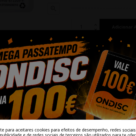

Adicionar 
Partilhar
Alguma duv
-te para aceitares cookies para efeitos de desempenho, redes sociais 
publicidade e de redes sociais de terceiros são utilizados para te ofe