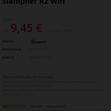
Slampher R2 Wifi
13,50 €
9,45 €
Poupe 30%
PVP:
Marca
Referência
IM190528001
EAN13
6920075757361
Disponibilidade do Produto
Prazo abaixo indicado corresponde a um período estimado que inclui a
preparação e o envio da encomenda.
Este Prazo estimado poderá sofrer alterações mediante disponibilidade ou
épocas sujeitas a atraso.
ONLINE | Disponivel
Tempo Processamento Logístico para Envio: Imediato