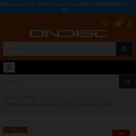
ENVIOS GRATIS EM TODAS AS COMPRAS SUPERIORES A
39€
0
search
Toggle
☰
navigation
search
Início
ONDISC
Adaptador de luz inteligente SONOFF Slampher R2 Wifi
-30%