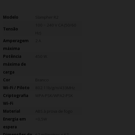
Modelo
Slampher R2
100 ~ 240 V CA (50/60
Tensão
Hz)
Amperagem
2 A
máxima
Potência
450 W.
máxima de
carga
Cor
Branco
Wi-Fi / Piloto
802.11b/g/n/433MHz
Criptografia
WPA-PSK/WPA2-PSK
Wi-Fi
Material
ABS à prova de fogo
Energia em
<0,5W
espera
Dimensões do
67 milímetros x 67