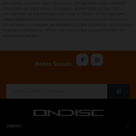
Iva incluído à taxa em vigor. Os preços e configurações estão sujeitos a
alterações sem aviso prévio. As imagens apresentadas podem não
corresponder as especificações descritas. A ONDISC declina qualquer
responsabilidade sobre eventuais erros nas descrições e/ou referências
dos produtos. As imagens apresentadas podem referenciar os produtos e
respectivos acessórios, tal facto não implica que estejam incluídos no
produto em questão.
Redes Sociais
ONDISC
