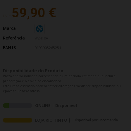
59,90 €
PVP:
Marca
Referência
W2410A
EAN13
0193905265251
Disponibilidade do Produto
Prazo abaixo indicado corresponde a um período estimado que inclui a
preparação e o envio da encomenda.
Este Prazo estimado poderá sofrer alterações mediante disponibilidade ou
épocas sujeitas a atraso.
ONLINE | Disponivel
LOJA RIO TINTO |
Disponivel por Encomenda