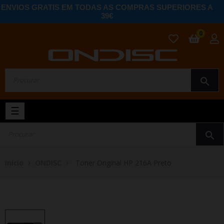
ENVIOS GRATIS EM TODAS AS COMPRAS SUPERIORES A
39€
0
search
Toggle
☰
navigation
search
Início
ONDISC
Toner Original HP 216A Preto