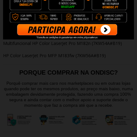
Toda a inovação e experiência como fabricante da marca,
fazem deste Toner Original HP 216A Preto
a melhor escolha
de tinta para a sua impressora.
Este t
inteiro
é compatível com as seguintes impressoras:
Multifuncional HP Color LaserJet Pro M182n (7KW54A#B19)
HP Color LaserJet Pro MFP M183fw (7KW56A#B19)
PORQUE COMPRAR NA ONDISC?
Porquê comprar mais caro nos marketplaces ou em outras lojas
quando pode ter os mesmos produtos, ao preço mais baixo, numa
embalagem devidamente protegida, fazendo uma compra 100%
segura e ainda contar com o melhor apoio e suporte desde o
momento que faz a compra até que a recebe.