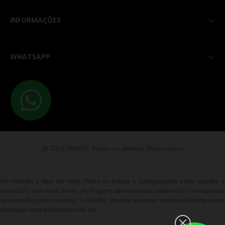
INFORMAÇÕES

WHATSAPP

@ 2024 ONDISC. Todos os direitos Reservados
IVA incluído à taxa em vigor. Todos os preços e configurações estão sujeitos a
alterações sem aviso prévio. As imagens apresentadas podem não corresponder
as especificações descritas. A ONDISC declina qualquer responsabilidade sobre
eventuais erros publicitados no site