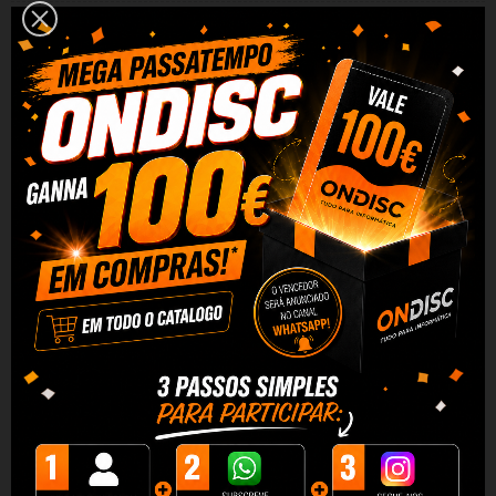
3 x 19,98 €
sem juros
Adicionar Ao Carrinho
Partilhar
Alguma duvida? Fale conosco
DESCRIÇÃO
DADOS DO PRODUTO
REVIEWS