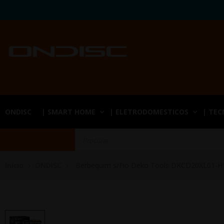
ONDISC
| SMART HOME
| ELETRODOMESTICOS
| TE
Início
ONDISC
Berbequim s/Fio Deko Tools DKCD20XL01-H