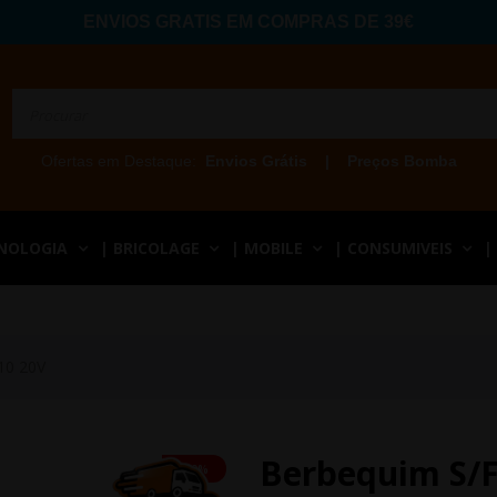
ENVIOS GRATIS EM COMPRAS DE 39€
Ofertas em Destaque:
Envios Grátis
|
Preços Bomba
CNOLOGIA
| BRICOLAGE
| MOBILE
| CONSUMIVEIS
|
10 20V
Berbequim S/F
-10%