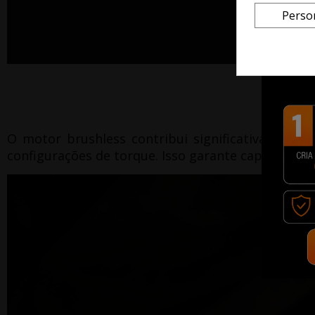
Perso
O motor brushless contribui significativamente 
configurações de torque.
Isso garante capacidade 