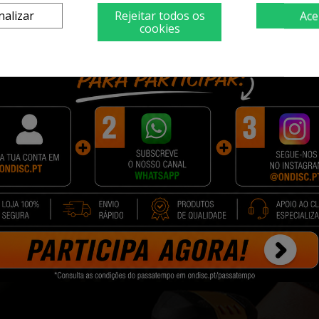
nalizar
Rejeitar todos os
Ace
cookies
Alta performance
para a precisão e potência do dispositivo.
A furad
de resposta e controle inigualáveis ​​durante o tra