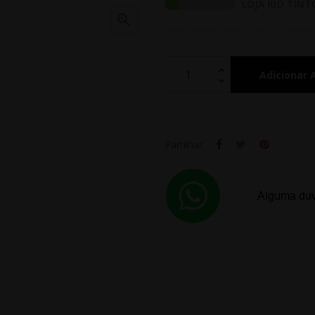
LOJA RIO TINT

Adicionar 
Partilhar
Alguma duv