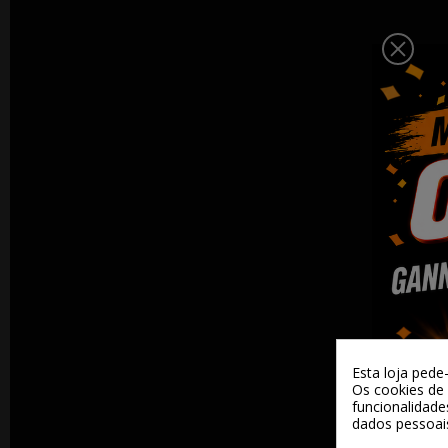
Esta loja pede
Os cookies de 
funcionalidade
dados pessoai