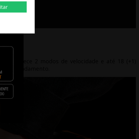
itar
eira oferece 2 modos de velocidade e até 18 (+1)
balho em andamento.