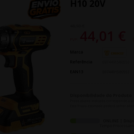
H10 20V
48,90 €
44,01 €
PVP:
Marca
Referência
6974491580553
EAN13
6974491580553
Disponibilidade do Produto
Prazo abaixo indicado corresponde a u
Este Prazo estimado poderá sofrer alter
ONLINE | Disp
Tempo Processamen