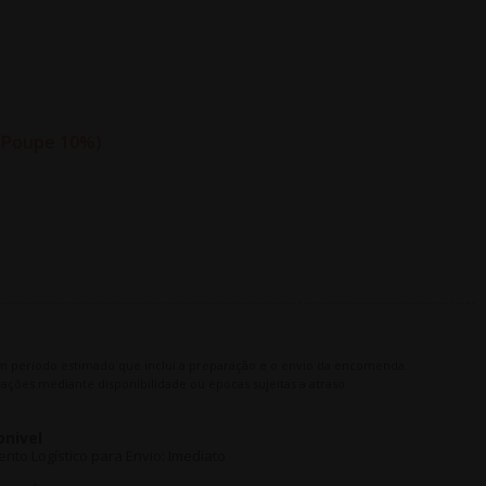
Poupe 10%
m período estimado que inclui a preparação e o envio da encomenda.
ações mediante disponibilidade ou épocas sujeitas a atraso.
onivel
to Logístico para Envio: Imediato