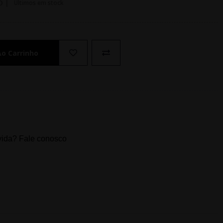
O |
Últimos em stock
Ao Carrinho
ida? Fale conosco