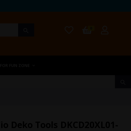
0
search
 FOR FUN ZONE
search
io Deko Tools DKCD20XL01-