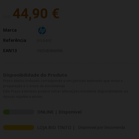
44,90 €
PVP:
Marca
Referência
3YL84AE
EAN13
192545866996
Disponibilidade do Produto
Prazo abaixo indicado corresponde a um período estimado que inclui a
preparação e o envio da encomenda.
Este Prazo estimado poderá sofrer alterações mediante disponibilidade ou
épocas sujeitas a atraso.
ONLINE | Disponivel
LOJA RIO TINTO |
Disponivel por Encomenda