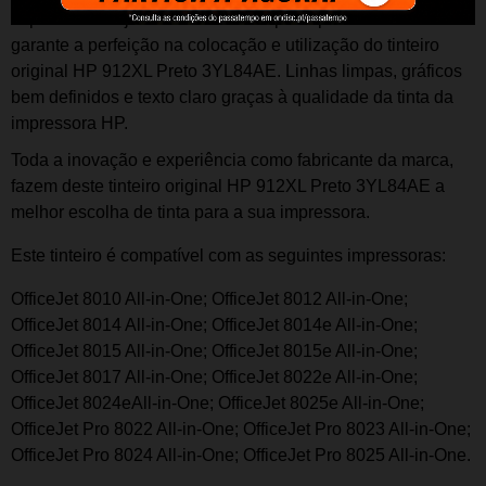
impressora de jacto de tinta. Feito por e para a marca. A HP
garante a perfeição na colocação e utilização do t
inteiro
original HP 912XL Preto 3YL84AE. Linhas limpas, gráficos
bem definidos e texto claro graças à qualidade da tinta da
impressora HP.
Toda a inovação e experiência como fabricante da marca,
fazem deste t
inteiro
o
riginal HP 912XL Preto 3YL84AE a
melhor escolha de tinta para a sua impressora.
Este t
inteiro
é compatível com as seguintes impressoras:
OfficeJet 8010 All-in-One; OfficeJet 8012 All-in-One;
OfficeJet 8014 All-in-One; OfficeJet 8014e All-in-One;
OfficeJet 8015 All-in-One; OfficeJet 8015e All-in-One;
OfficeJet 8017 All-in-One; OfficeJet 8022e All-in-One;
OfficeJet 8024eAll-in-One; OfficeJet 8025e All-in-One;
OfficeJet Pro 8022 All-in-One; OfficeJet Pro 8023 All-in-One;
OfficeJet Pro 8024 All-in-One; OfficeJet Pro 8025 All-in-One.