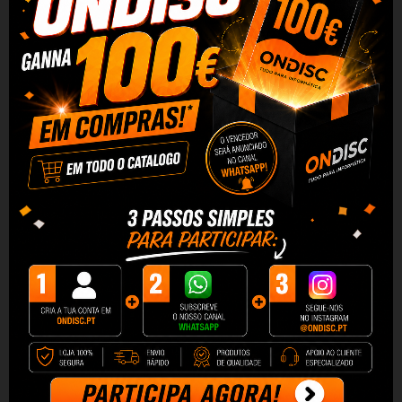
Caracteristicas do t
inteir
o
o
riginal HP 912XL Preto
3YL84AE:
Cor: Preto
O novo t
inteiro
o
riginal HP 912XL Preto 3YL84AE oferece
um óptimo desempenho e qualidade para a sua impressora
compatível. Um novo compromisso com a inovação em tinta
para impressoras da marca HP, garantia de qualidade no
fabrico de consumíveis de impressão.
Ao comprar o seu
tinteiro original HP 912XL Preto 3YL84AE
na O
ndisc
terá uma equipa comercial ao seu serviço por
telefone
e
e-mail para resolver quaisquer questões,
preocupações ou problemas com a máxima atenção e
rapidez. Basta comprar o t
inteiro
original HP 912XL Preto
3YL84AE e colocá-lo confortavelmente na sua impressora
para começar a desfrutar das suas características.
O t
inteiro original HP 912XL Preto 3YL84AE
é
especialmente concebido pelo fabricante para a sua