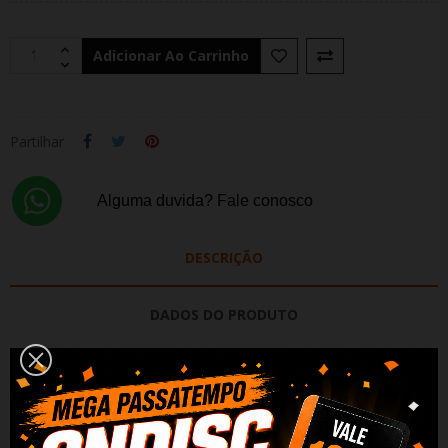
Adicionar Ao Carrinho
Partilhar
Alguma duvida? Fale conosco
DESCRIÇÃO
DADOS DO PRODUTO
REVIEWS
T
inteiro
original HP 912XL Preto 3YL84AE