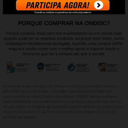
Compatibilidades: MFC J4335DW; MFC J4340DW; MFC J4540DW;
MFC J4540DWXL.
PORQUE COMPRAR NA ONDISC?
Porquê comprar mais caro nos marketplaces ou em outras lojas
quando pode ter os mesmos produtos, ao preço mais baixo, numa
embalagem devidamente protegida, fazendo uma compra 100%
segura e ainda contar com o melhor apoio e suporte desde o
momento que faz a compra até que a recebe.
Iva incluído à taxa em vigor. Os preços e configurações estão sujeitos a
alterações sem aviso prévio. As imagens apresentadas podem não
corresponder as especificações descritas. A ONDISC declina qualquer
responsabilidade sobre eventuais erros nas descrições e/ou referências
dos produtos. As imagens apresentadas podem referenciar os produtos e
respectivos acessórios, tal facto não implica que estejam incluídos no
produto em questão.