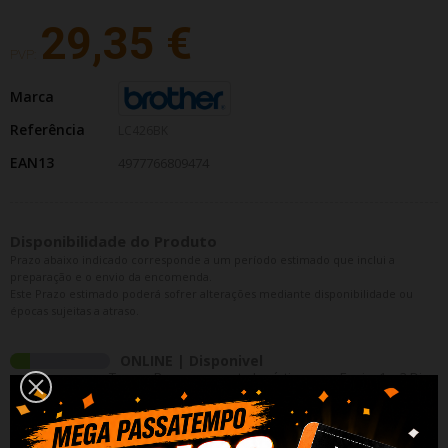
29,35 €
PVP:
Marca
Referência
LC426BK
EAN13
4977766809474
Disponibilidade do Produto
Prazo abaixo indicado corresponde a um período estimado que inclui a
preparação e o envio da encomenda.
Este Prazo estimado poderá sofrer alterações mediante disponibilidade ou
épocas sujeitas a atraso.
ONLINE | Disponivel
Tempo Processamento Logístico para Envio: 1 a 3 Dias
Uteis
LOJA RIO TINTO |
Disponivel por Encomenda