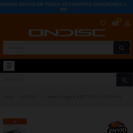
ENVIOS GRATIS EM TODAS AS COMPRAS SUPERIORES A
39€
0
search
Toggle
☰
navigation
search
Início
ONDISC
Tinteiro Original BROTHER LC426 Preto