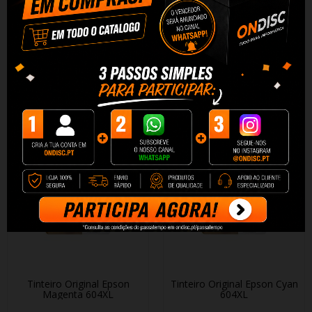
Tinteiro Original Epson
Tinteiro Original Epson
Multipack 4-colours 604XL
Amarelo 604XL
97,90 €
19,45 €
+ Adicionar
+ Adicionar
Tinteiro Original Epson
Tinteiro Original Epson Cyan
Magenta 604XL
604XL