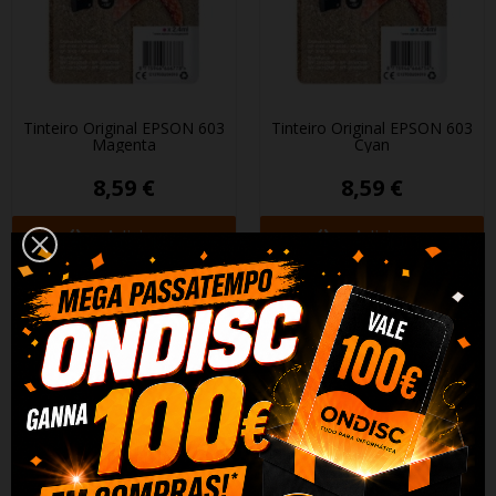
Tinteiro Original EPSON 603
Tinteiro Original EPSON 603
Magenta
Cyan
8,59 €
8,59 €
+ Adicionar
+ Adicionar