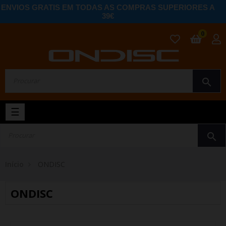
ENVIOS GRATIS EM TODAS AS COMPRAS SUPERIORES A
39€
0
search
Toggle
☰
navigation
search
Início
ONDISC
ONDISC