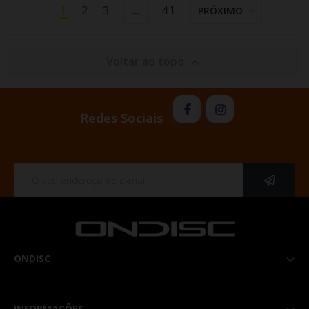
1
2
3
41
…
PRÓXIMO
Voltar ao topo

Redes Sociais
ONDISC

INFORMAÇÕES