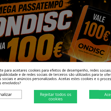
pele. A alta frequência de vibração decompõe mac
 nutrientes dos cosméticos. Desfrute de uma pel
-te para aceitares cookies para efeitos de desempenho, redes sociais 
publicidade e de redes sociais de terceiros são utilizados para te ofe
s sociais e anúncios personalizados. Aceitas estes cookies e o proc
s envolvidos?
re-se das rugas
nalizar
Rejeitar todos os
Ace
cookies
ador ANLAN 01-ADRY32-02 A oferece um modo EMS