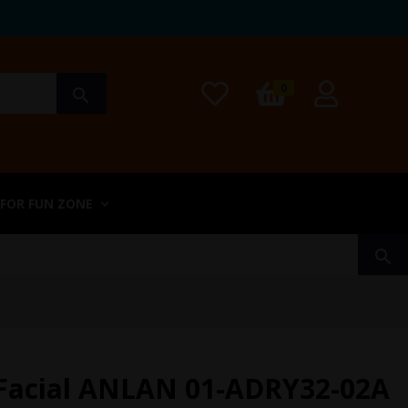
0
search
 FOR FUN ZONE
search
Facial ANLAN 01-ADRY32-02A