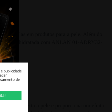
romoléculas em produtos para a pele. Além do
e saudável e hidratada com ANLAN 01-ADRY32-
e publicidade.
recer
essamento de
itar
 que aperta a pele e proporciona um efeito