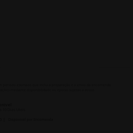
m período estimado que inclui a preparação e o envio da encomenda.
ações mediante disponibilidade ou épocas sujeitas a atraso.
onivel
 10 Dias Uteis
O |
Disponivel por Encomenda