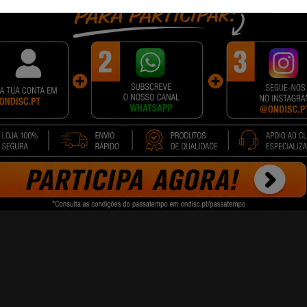
crocorrentes e 3 níveis de compressão quente para
perta a pele, reduz o aparecimento de rugas e reduz
 massageador usa luz azul com comprimento de on
elha (623 nm) estimula a produção de colágeno, mel