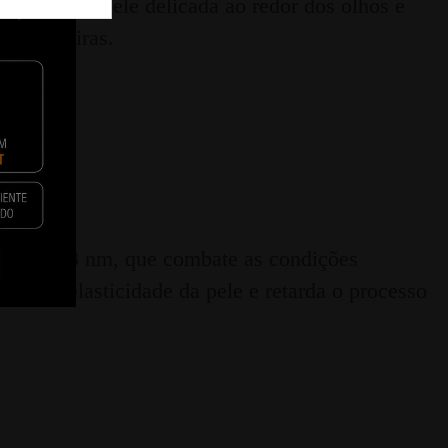
 acalmar a pele delicada ao redor dos olhos e
 as olheiras.
da de 463 nm, que combate as condições
hora a elasticidade da pele e retarda o processo