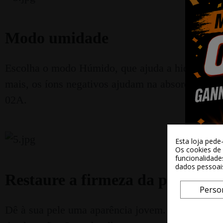
Modo umidade
Escolha o modo Húmido, que ajuda a hidratar a 
mais, os íons negativos ajudam na absorção de
02A.
Esta loja pede
Os cookies de 
funcionalidade
dados pessoai
Restaure a firmeza da pele e liv
Perso
Dê à sua pele uma aparência jovem. O massage