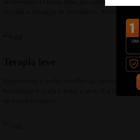
de elevação. O modo olho, por outro lado, usa mi
facilitar a absorção de cosméticos. Além disso, a
Terapia leve
Experimente o poder benéfico da fototerapia. O
bacterianas e ajuda a tratar a acne. E a luz verm
de envelhecimento.