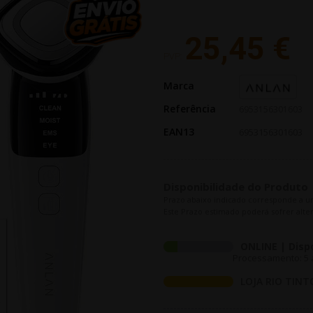
25,45 €
PVP:
Marca
Referência
6953156301603
EAN13
6953156301603
Disponibilidade do Produto
Prazo abaixo indicado corresponde a u
Este Prazo estimado poderá sofrer alter
ONLINE | Disp
Processamento: 5 a
LOJA RIO TINT