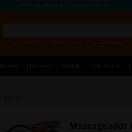
ENVIOS GRATIS EM COMPRAS DE 39€
Ofertas em Destaque:
Envios Grátis
|
Preços Bomba
CNOLOGIA
| BRICOLAGE
| MOBILE
| CONSUMIVEIS
|
-ADRY32-02A
Massageador 
NOVO