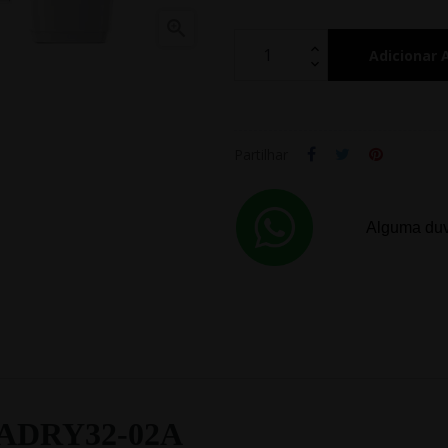

Adicionar 
Partilhar
Alguma duv
1-ADRY32-02A