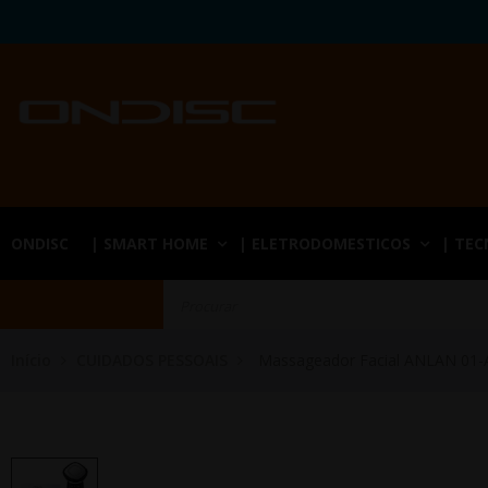
ONDISC
| SMART HOME
| ELETRODOMESTICOS
| TE
Início
CUIDADOS PESSOAIS
Massageador Facial ANLAN 01