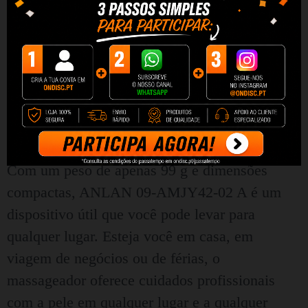
com pele delicada.
Design compacto
Com um peso de apenas 99 g e dimensões
compactas, ANLAN 09-AMJY42-02 A é um
dispositivo útil que você pode levar para
qualquer lugar. Esteja você em casa, em
viagem de negócios ou de férias, o
massageador oferece cuidados profissionais
com a pele em qualquer lugar e a qualquer