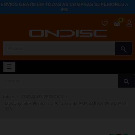
ENVIOS GRATIS EM TODAS AS COMPRAS SUPERIORES A
39€
0
search
Toggle
☰
navigation
search
Início
CUIDADOS PESSOAIS
Massageador Elétrico do Pescoço do EMS ANLAN 09-AMJY42-
02A