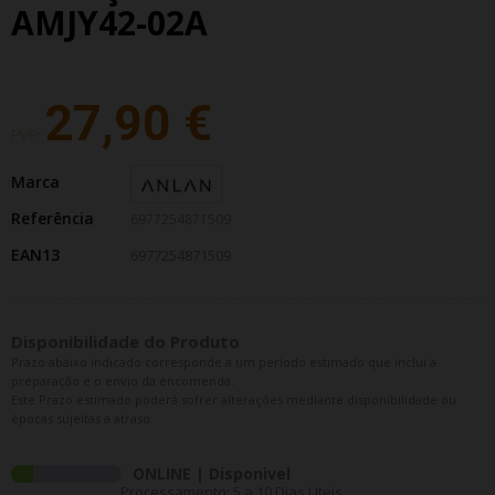
AMJY42-02A
27,90 €
PVP:
Marca
Referência
6977254871509
EAN13
6977254871509
Disponibilidade do Produto
Prazo abaixo indicado corresponde a um período estimado que inclui a
preparação e o envio da encomenda.
Este Prazo estimado poderá sofrer alterações mediante disponibilidade ou
épocas sujeitas a atraso.
ONLINE | Disponivel
Processamento: 5 a 10 Dias Uteis