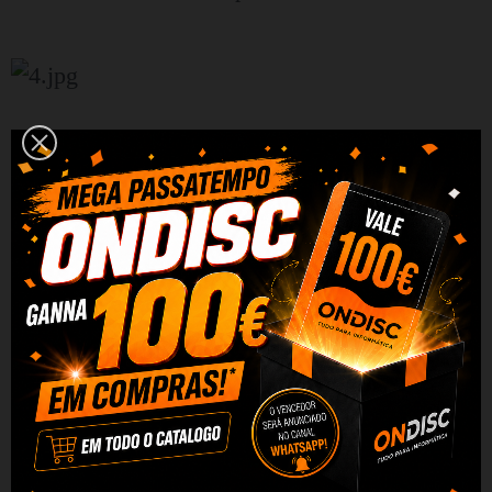
Elementos de contato
banhados a ouro
A superfície de contato do aparelho revestida
com ouro 24 quilates é uma garantia de
segurança mesmo para a pele mais sensível. O
ouro, como material extremamente delicado e
condutor, melhora a condutividade das
microcorrentes e minimiza o risco de irritação.
Isso torna o massageador ideal para pessoas