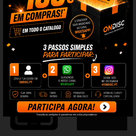
Balança de banheiro Surface
Balança de banheiro
Precision EcoPower...
inteligente Surface...
29,30 €
29,30 €
29,90 €
29,90 €
+ Adicionar
+ Adicionar