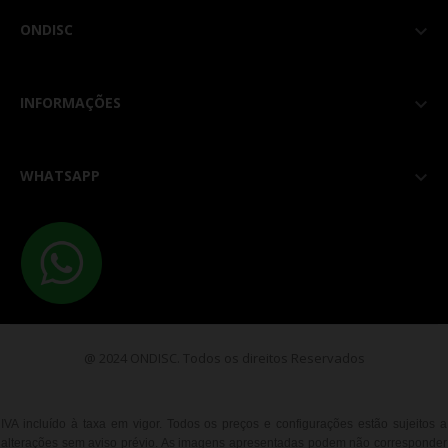
ONDISC

INFORMAÇÕES

WHATSAPP

@ 2024 ONDISC. Todos os direitos Reservados
IVA incluído à taxa em vigor. Todos os preços e configurações estão sujeitos a
alterações sem aviso prévio. As imagens apresentadas podem não corresponder