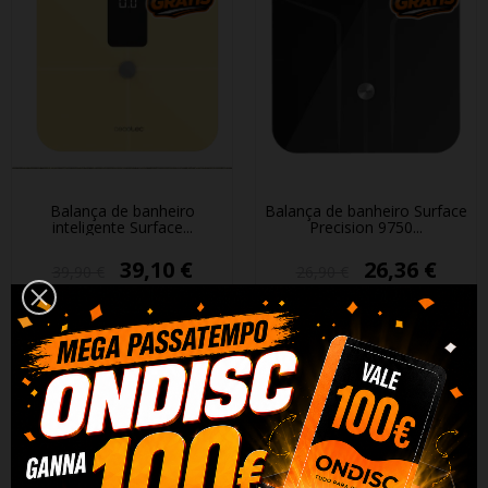
Balança de banheiro
Balança de banheiro Surface
inteligente Surface...
Precision 9750...
39,10 €
26,36 €
39,90 €
26,90 €
+ Adicionar
+ Adicionar