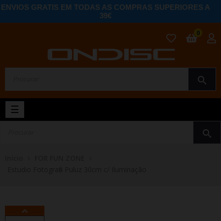
ENVIOS GRATIS EM TODAS AS COMPRAS SUPERIORES A
39€
0
search
Toggle
☰
navigation
search
Início
FOR FUN ZONE
Estudio Fotografia Puluz 30cm c/ Iluminação