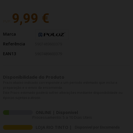
9,99 €
PVP:
Marca
Referência
5907489603379
EAN13
5907489603379
Disponibilidade do Produto
Prazo abaixo indicado corresponde a um período estimado que inclui a
preparação e o envio da encomenda.
Este Prazo estimado poderá sofrer alterações mediante disponibilidade ou
épocas sujeitas a atraso.
ONLINE | Disponivel
Processamento: 5 a 10 Dias Uteis
LOJA RIO TINTO |
Disponivel por Encomenda