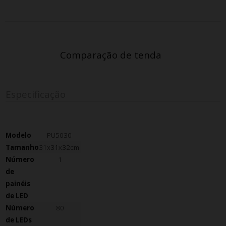
Comparação de tenda
Especificação
Modelo
PU5030
Tamanho
31x31x32cm
Número
1
de
painéis
de LED
Número
80
de LEDs