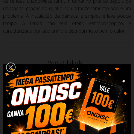
As tendas Shadowless têm um tamanho prático depois de
dobradas, graças ao qual o seu armazenamento não é um
problema.
A instalação da barraca é simples e leva pouco
tempo.
A tenda não tem efeito estroboscópico, é
caracterizada por alto brilho e distribui muito bem o calor.
Versatilidade
A tenda possui fundos adicionais no conjunto, graças aos
quais podemos adaptá-los livremente à composição do
produto.