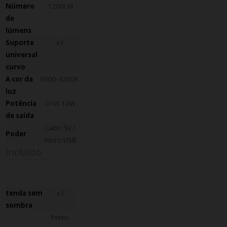
Número
1200LM
de
lúmens
Suporte
x1
universal
curvo
A cor da
6500-3200K
luz
Potência
01W-10W
de saída
Cabo 5V /
Poder
micro USB
Incluído
tenda sem
x1
sombra
Preto,