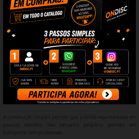
Iluminação LED
Painéis de LED embutidos fornecem iluminação perfeita da
barraca.
As lâmpadas também têm a capacidade de mudar
a posição, para que possamos ajustar independentemente
a direção da luz.
Fácil montagem
A construção simples permite que a tenda seja montada em
poucos minutos.
Seu tamanho pequeno permite um
transporte sem problemas.