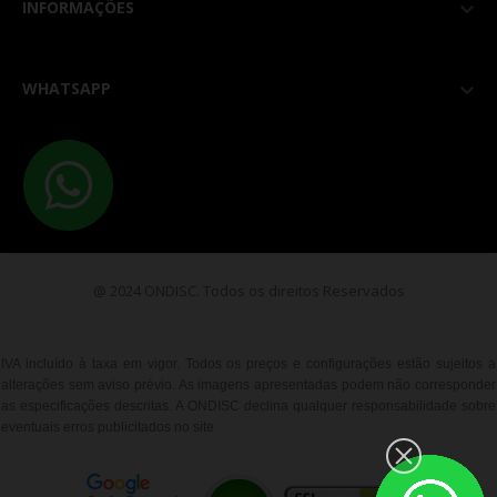
INFORMAÇÕES

WHATSAPP

@ 2024 ONDISC. Todos os direitos Reservados
IVA incluído à taxa em vigor. Todos os preços e configurações estão sujeitos a
alterações sem aviso prévio. As imagens apresentadas podem não corresponder
as especificações descritas. A ONDISC declina qualquer responsabilidade sobre
eventuais erros publicitados no site