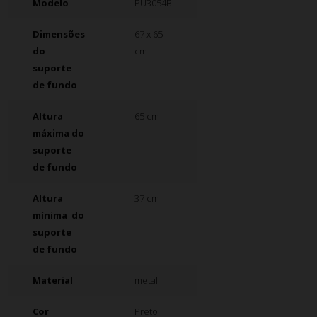
Modelo
PU3054B
Dimensões
67 x 65
do
cm
suporte
de fundo
Altura
65 cm
máxima do
suporte
de fundo
Altura
37 cm
mínima
do
suporte
de fundo
Material
metal
Cor
Preto