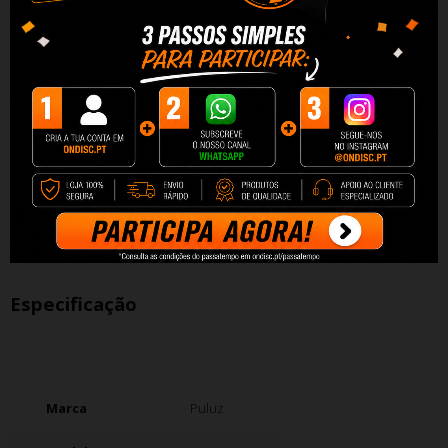
necessidades, e a base do tripé oferece
estabilidade.
Lista de embalagem:
Suporte de pano de fundo
Barra
Clipes de pano de fundo x2
Especificação
Marca
Puluz