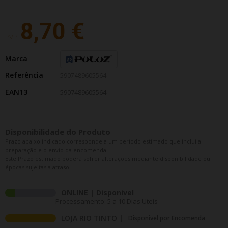
8,70 €
PVP:
Marca
Referência
5907489605564
EAN13
5907489605564
Disponibilidade do Produto
Prazo abaixo indicado corresponde a um período estimado que inclui a
preparação e o envio da encomenda.
Este Prazo estimado poderá sofrer alterações mediante disponibilidade ou
épocas sujeitas a atraso.
ONLINE | Disponivel
Processamento: 5 a 10 Dias Uteis
LOJA RIO TINTO |
Disponivel por Encomenda