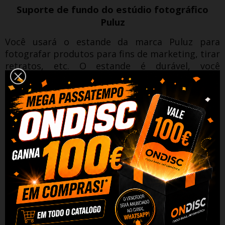
Suporte de fundo do estúdio fotográfico
Puluz
Você usará o estande da marca Puluz para
fotografar produtos para fins de marketing, tirar
retratos, etc. O estande é durável, você
pendurará nele um cenário feito de lona, ​​
musselina, algodão, papel ou papel PVC.
Construção robusta e fácil de instalar
O PU3054B é feito de metal, tornando-o durável
e resistente à ferrugem.
A fácil montagem e
desmontagem torna este produto ideal para
qualquer pessoa.
O recurso ajustável permite
que você defina a altura de acordo com suas