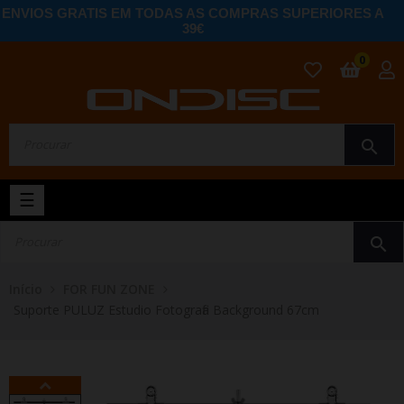
ENVIOS GRATIS EM TODAS AS COMPRAS SUPERIORES A
39€
0
search
Toggle
☰
navigation
search
Início
FOR FUN ZONE
Suporte PULUZ Estudio Fotografia Background 67cm