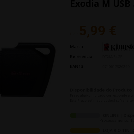
Exodia M USB 
5,99 €
PVP:
Marca
Referência
DTXM/64GB
EAN13
0740617326260
Disponibilidade do Produto
Prazo abaixo indicado corresponde a u
Este Prazo estimado poderá sofrer alter
ONLINE | Disp
Processamento: 1 a
LOJA RIO TINT