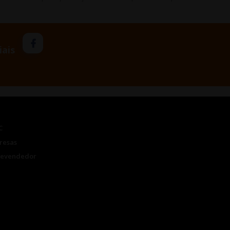
iais
C
resas
Revendedor