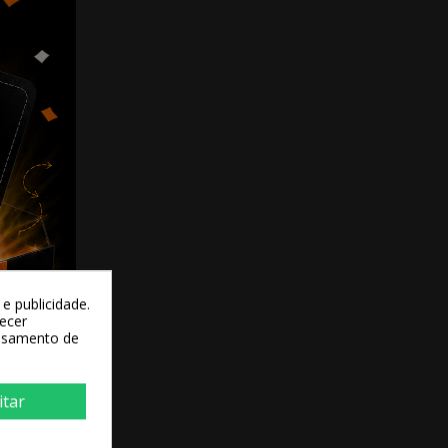
e publicidade.
recer
essamento de
itar