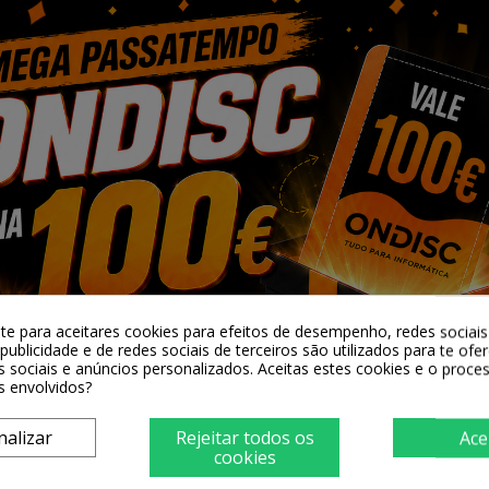
n 64GB
Pendrive Kingston DataTraveler 64GB
 3.2
USB 3.2 Type C
6,90 €
-te para aceitares cookies para efeitos de desempenho, redes sociais 
ar
+ Adicionar
publicidade e de redes sociais de terceiros são utilizados para te ofe
s sociais e anúncios personalizados. Aceitas estes cookies e o proc
s envolvidos?
nalizar
Rejeitar todos os
Ace
cookies