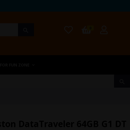
0
search
 FOR FUN ZONE
search
ston DataTraveler 64GB G1 DT