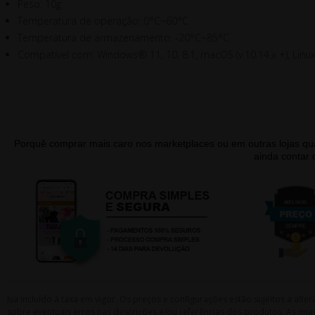
Peso: 10g
Temperatura de operação: 0°C~60°C
Temperatura de armazenamento: -20°C~85°C
Compatível com: Windows® 11, 10, 8.1, macOS (v.10.14.x +), Linux
Porquê comprar mais caro nos marketplaces ou em outras lojas 
ainda contar
Iva incluído à taxa em vigor. Os preços e configurações estão sujeitos a a
sobre eventuais erros nas descrições e/ou referências dos produtos. As ima