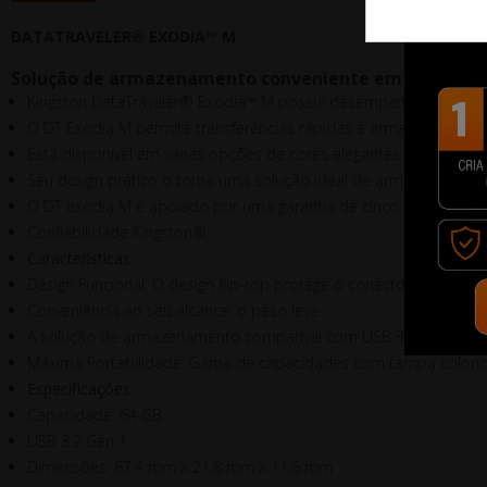
DATATRAVELER® EXODIA™ M
Solução de armazenamento conveniente em movime
Kingston DataTraveler® Exodia™ M possui desempenho USB 3.2 Gen
O DT Exodia M permite transferências rápidas e armazenamento
Está disponível em várias opções de cores elegantes que corre
Seu design prático o torna uma solução ideal de armazenamento
O DT exodia M é apoiado por uma garantia de cinco anos, suporte
Confiabilidade Kingston®.
Características
Design Funcional: O design flip-top protege o conector USB e s
Conveniência ao seu alcance: o peso leve
A solução de armazenamento compatível com USB 3.2 Gen 1 ofere
Máxima Portabilidade: Gama de capacidades com tampa colorida
Especificações
Capacidade: 64 GB
USB 3.2 Gen 1
Dimensões: 67,4 mm x 21,8 mm x 11,6 mm