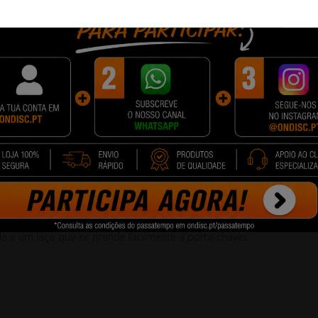
nto
 1 para fácil acesso a laptops, desktops, monitores e outros dispos
 conveniente de documentos, músicas, vídeos e muito mais.
spondem a capacidades de até 256 GB.
 em movimento, seja no trabalho, em casa ou na escola.
 técnico gratuito e lendário
eus dados quando não estiver em uso.
ce transferências rápidas de arquivos.
 e um laço que se prende facilmente a porta-chaves.