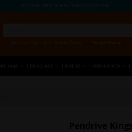
ENVIOS GRATIS EM COMPRAS DE 39€
Ofertas em Destaque:
Envios Grátis
|
Preços Bomba
CNOLOGIA
| BRICOLAGE
| MOBILE
| CONSUMIVEIS
|
SB 3.2
Pendrive King