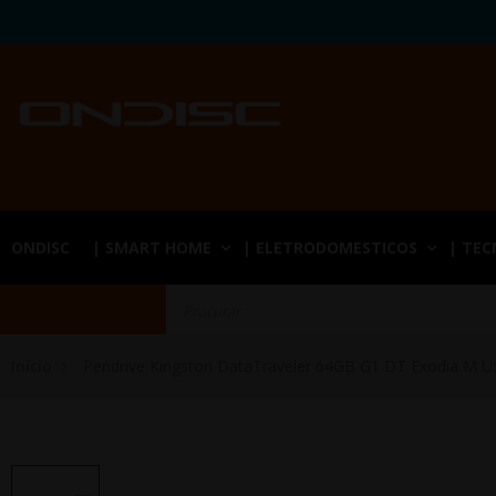
ONDISC
| SMART HOME
| ELETRODOMESTICOS
| TE
Início
Pendrive Kingston DataTraveler 64GB G1 DT Exodia M U