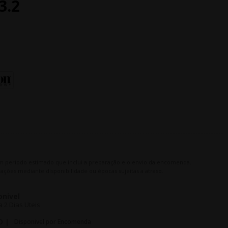
3.2
m período estimado que inclui a preparação e o envio da encomenda.
ações mediante disponibilidade ou épocas sujeitas a atraso.
onivel
 2 Dias Uteis
O |
Disponivel por Encomenda