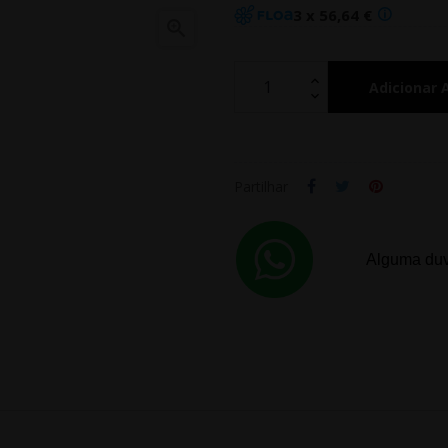
3 x 56,64 €

Adicionar 
Partilhar
Alguma duv