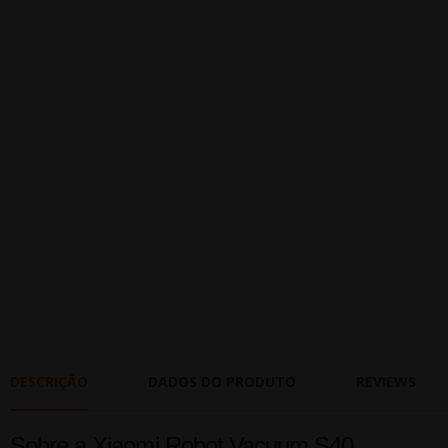
DESCRIÇÃO
DADOS DO PRODUTO
REVIEWS
Sobre a Xiaomi Robot Vacuum S40