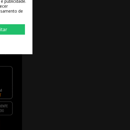
e publicidade.
recer
essamento de
itar