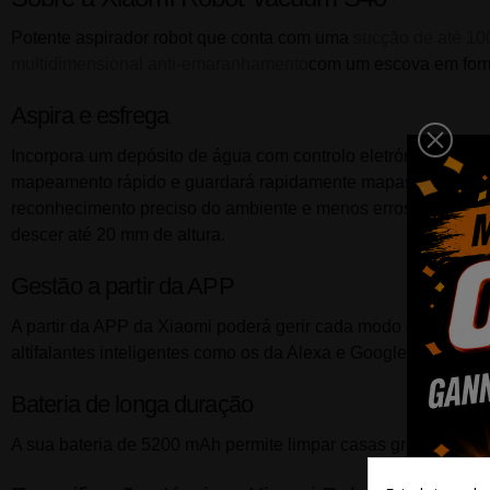
Potente aspirador robot que conta com uma
sucção de até 1
multidimensional anti-emaranhamento
com um escova em form
Aspira e esfrega
Incorpora um
depósito de água
com controlo eletrónico e três
mapeamento rápido e guardará rapidamente mapas de planta e
reconhecimento preciso do ambiente e menos erros na navega
descer até 20 mm de altura.
Gestão a partir da APP
A partir da APP da Xiaomi poderá gerir cada modo de uso do as
altifalantes inteligentes
como os da Alexa e Google Assistant.
Bateria de longa duração
A sua
bateria de 5200 mAh
permite limpar casas grandes de