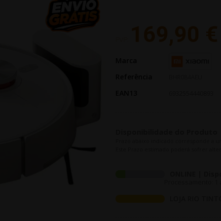
169,90 €
PVP:
Marca
Referência
BHR084AEU
EAN13
6932554440893
Disponibilidade do Produto
Prazo abaixo indicado corresponde a u
Este Prazo estimado poderá sofrer alter
ONLINE | Disp
Processamento: 1 a
LOJA RIO TINT