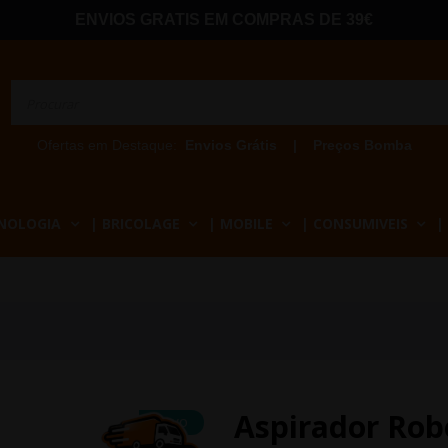
ENVIOS GRATIS EM COMPRAS DE 39€
Ofertas em Destaque:
Envios Grátis
|
Preços Bomba
CNOLOGIA
| BRICOLAGE
| MOBILE
| CONSUMIVEIS
|
Aspirador Rob
NOVO