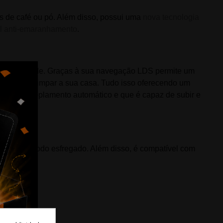
s de café ou pó. Além disso, possui uma
nova tecnologia
al anti-emaranhamento
.
el de sujidade. Graças à sua
navegação LDS
permite um
e quando limpar a sua casa. Tudo isso oferecendo um
uedas, acoplamento automático e que é capaz de subir e
a ou não o modo esfregado. Além disso, é
compatível com
.