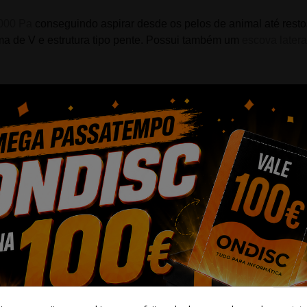
0000 Pa
conseguindo aspirar desde os pelos de animal até resto
a de V e estrutura tipo pente. Possui também um
escova later
 níveis de caudal para ajustar a limpeza ao tipo de chão ou nív
m 3D e mapas de várias plantas para que possa definir onde 
ção. Tem outras características como deteção automática de q
pirador, desde aspirar diferentes divisões a decidir se utiliz
 uma só vez, contando com um
tempo de uso de até 180 minutos