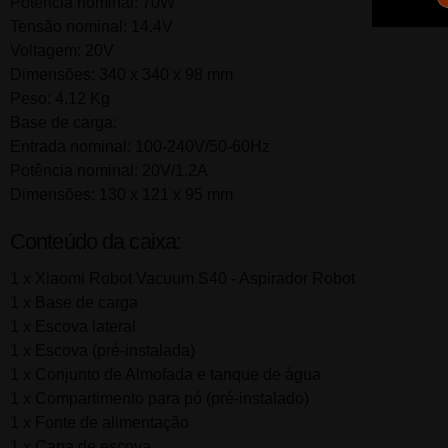
Potência nominal: 70W
Tensão nominal: 14.4V
Voltagem: 20V
Dimensões: 340 x 340 x 98 mm
Peso: 4.12 Kg
Base de carga:
Entrada nominal: 100-240V/50-60Hz
Potência nominal: 20V/1.2A
Dimensões: 130 x 121 x 95 mm
Conteúdo da caixa:
1 x Xiaomi Robot Vacuum S40 - Aspirador Robot
1 x Base de carga
1 x Escova lateral
1 x Escova (pré-instalada)
1 x Conjunto de Almofada e tanque de água
1 x Compartimento para pó (pré-instalado)
1 x Fonte de alimentação
1 x Capa de escova