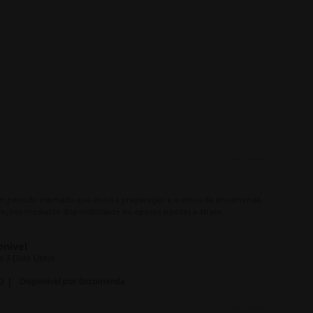
m período estimado que inclui a preparação e o envio da encomenda.
ações mediante disponibilidade ou épocas sujeitas a atraso.
onivel
 3 Dias Uteis
O |
Disponivel por Encomenda