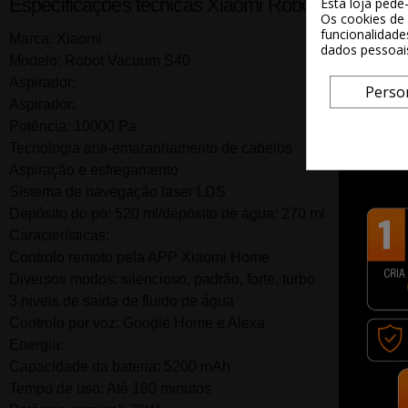
Especificações técnicas Xiaomi Robot Vacuum S4
Esta loja pede
Os cookies de 
funcionalidade
Marca: Xiaomi
dados pessoai
Modelo: Robot Vacuum S40
Aspirador:
Perso
Aspirador:
Potência: 10000 Pa
Tecnologia anti-emaranhamento de cabelos
Aspiração e esfregamento
Sistema de navegação laser LDS
Depósito do pó: 520 ml/depósito de água: 270 ml
Características:
Controlo remoto pela APP Xiaomi Home
Diversos modos: silencioso, padrão, forte, turbo
3 níveis de saída de fluido de água
Controlo por voz: Google Home e Alexa
Energia:
Capacidade da bateria: 5200 mAh
Tempo de uso: Até 180 minutos