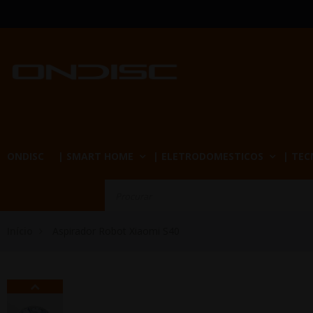
ONDISC
| SMART HOME
| ELETRODOMESTICOS
| TE
Início
Aspirador Robot Xiaomi S40