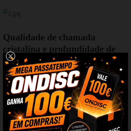
Qualidade de chamada
cristalina e profundidade de
som
Os QCY MeloBuds HT16 estão equipados com
microfones duplos com tecnologia ENC
apoiada por inteligência artificial para garantir
uma qualidade de chamada clara, mesmo em
áreas barulhentas. Os drivers de biodiafragma
de 10 milímetros oferecem som profundo e