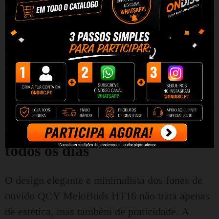
dinâmico, encantando os amantes do baixo e
também os fãs agudos. Além disso, o sistema
patenteado de redução de ruído do vento torna
um prazer ouvir música ao ar livre.
Conforto e durabilidade para
todos os dias
O design elegante e minimalista dos fones de
ouvido QCY MeloBuds HT16 não trata apenas
de estética, mas também de praticidade. A