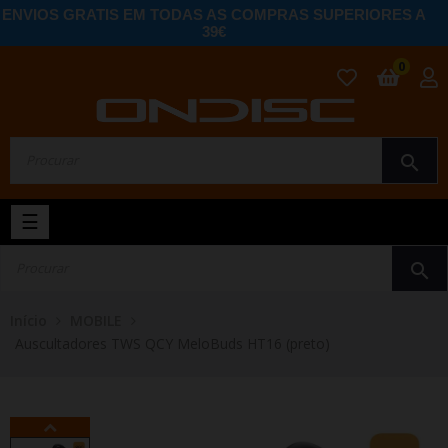
ENVIOS GRATIS EM TODAS AS COMPRAS SUPERIORES A
39€
0
search
Toggle
☰
navigation
search
Início
MOBILE
Auscultadores TWS QCY MeloBuds HT16 (preto)