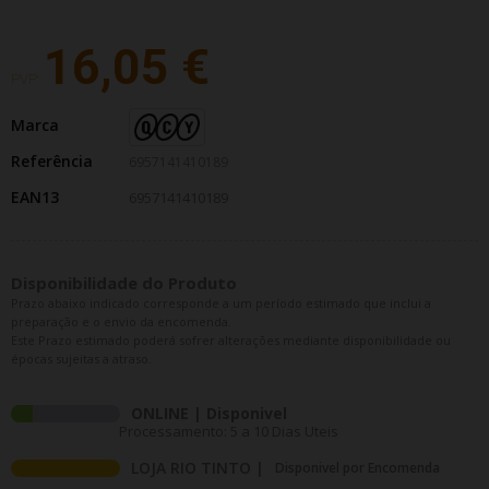
16,05 €
PVP:
Marca
Referência
6957141410189
EAN13
6957141410189
Disponibilidade do Produto
Prazo abaixo indicado corresponde a um período estimado que inclui a
preparação e o envio da encomenda.
Este Prazo estimado poderá sofrer alterações mediante disponibilidade ou
épocas sujeitas a atraso.
ONLINE | Disponivel
Processamento: 5 a 10 Dias Uteis
LOJA RIO TINTO |
Disponivel por Encomenda