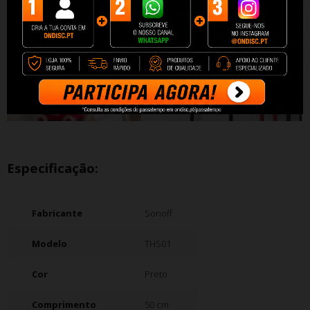
Especificação:
Fabricante
Sonoff
Modelo
THS01
Cor
Preto
Comprimento
50 cm