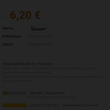
6,20 €
PVP:
Marca
Referência
6920075777802
EAN13
6920075777802
Disponibilidade do Produto
Prazo abaixo indicado corresponde a um período estimado que inclui a
preparação e o envio da encomenda.
Este Prazo estimado poderá sofrer alterações mediante disponibilidade ou
épocas sujeitas a atraso.
ONLINE | Disponivel
Processamento: 5 a 10 Dias Uteis
LOJA RIO TINTO |
Disponivel por Encomenda