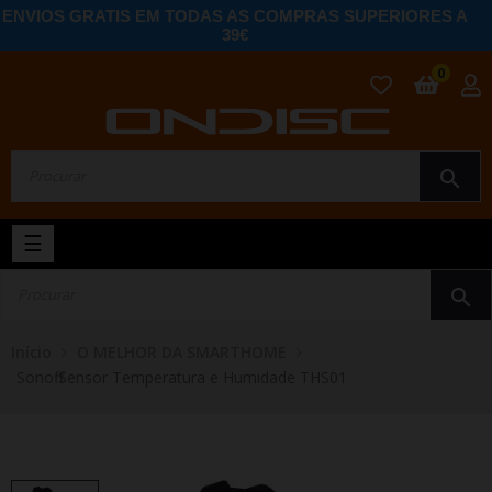
ENVIOS GRATIS EM TODAS AS COMPRAS SUPERIORES A
39€
0
search
Toggle
☰
navigation
search
Início
O MELHOR DA SMARTHOME
Sonoff Sensor Temperatura e Humidade THS01