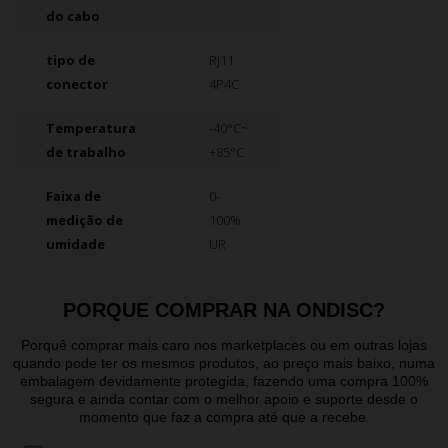
do cabo
tipo de
RJ11
conector
4P4C
Temperatura
-40°C~
de trabalho
+85°C
Faixa de
0-
medição de
100%
umidade
UR
PORQUE COMPRAR NA ONDISC?
Porquê comprar mais caro nos marketplaces ou em outras lojas
quando pode ter os mesmos produtos, ao preço mais baixo, numa
embalagem devidamente protegida, fazendo uma compra 100%
segura e ainda contar com o melhor apoio e suporte desde o
momento que faz a compra até que a recebe.