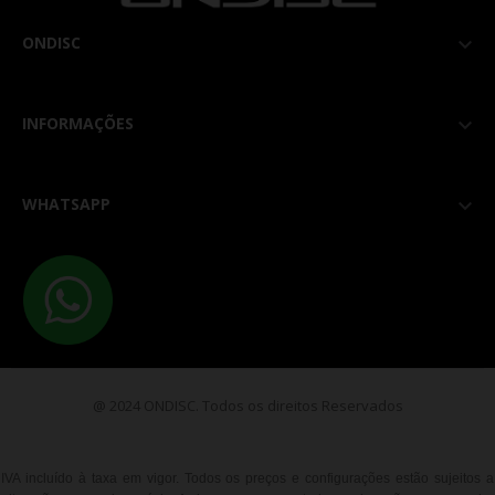
ONDISC

INFORMAÇÕES

WHATSAPP

@ 2024 ONDISC. Todos os direitos Reservados
IVA incluído à taxa em vigor. Todos os preços e configurações estão sujeitos a