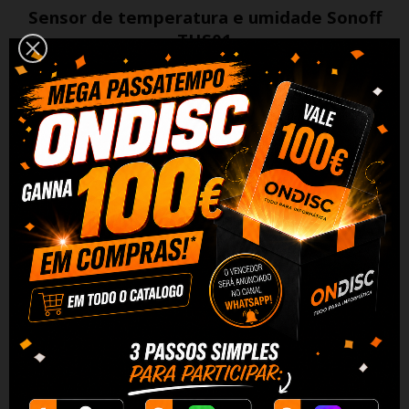
Sensor de temperatura e umidade Sonoff
THS01
Sonoff SI7021 pode ser usado com TH Elite e TH
Origin para detectar e medir temperatura e
umidade.
Ele se distingue por sua alta qualidade
de construção, resposta ultrarrápida e faixa de
medição de umidade de 0 a 100% UR.
O
dispositivo também garante imunidade a
interferências.
O comprimento do cabo é de 50
cm e a temperatura de operação é de -40°C~
+85°C.
Além disso, o conector do sensor foi
atualizado para RJ11, suportando hot plug,
tornando a conexão mais estável e confiável.