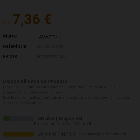
7,36 €
PVP:
Marca
Referência
6976037361084
EAN13
6976037361084
Disponibilidade do Produto
Prazo abaixo indicado corresponde a um período estimado que inclui a
preparação e o envio da encomenda.
Este Prazo estimado poderá sofrer alterações mediante disponibilidade ou
épocas sujeitas a atraso.
ONLINE | Disponivel
Processamento: 5 a 10 Dias Uteis
LOJA RIO TINTO |
Disponivel por Encomenda