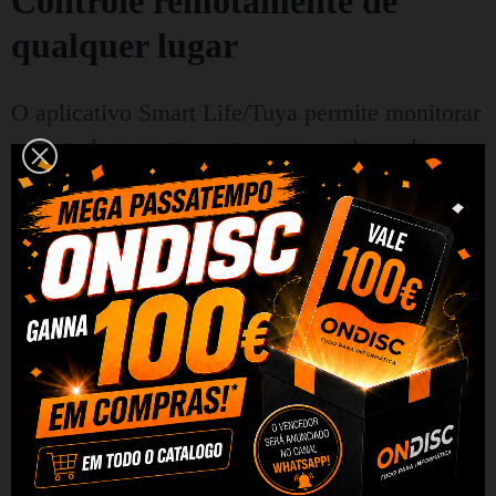
Controle remotamente de
qualquer lugar
O aplicativo Smart Life/Tuya permite monitorar
e controlar remotamente o sensor de qualquer
lugar do mundo usando seu smartphone ou
tablet.
É uma solução prática que lhe permite
controlar a sua casa mesmo quando está
ausente.
O sensor também funciona com os
assistentes de voz Amazon Alexa e Google
Home, tornando-o ainda mais fácil de
usar.
Você também pode compartilhar o acesso
ao sensor com outros membros da família para
criarem juntos uma casa inteligente.