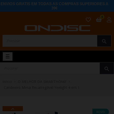
ENVIOS GRATIS EM TODAS AS COMPRAS SUPERIORES A
39€
0
search
Toggle
☰
navigation
search
Início
O MELHOR DA SMARTHOME
Candeeiro Mesa Recarregável Yeelight 4 em 1
NOVO