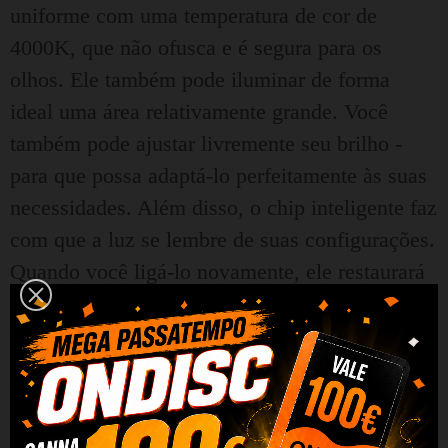
uniforme com uma temperatura de cor de
4000K, que não ofusca e é segura para os
olhos. Ele também pode iluminar de forma
ideal uma área relativamente grande. Você
também pode ajustar livremente seu brilho -
para que possa adaptá-lo perfeitamente às suas
necessidades. Além disso, o chip inteligente faz
com que a luz se lembre de suas configurações.
Quando você ligá-lo novamente, ele restaurará
automaticamente a última configuração usada.