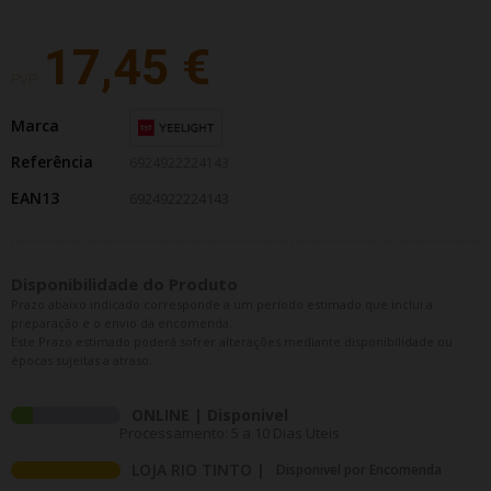
17,45 €
PVP:
Marca
Referência
6924922224143
EAN13
6924922224143
Disponibilidade do Produto
Prazo abaixo indicado corresponde a um período estimado que inclui a
preparação e o envio da encomenda.
Este Prazo estimado poderá sofrer alterações mediante disponibilidade ou
épocas sujeitas a atraso.
ONLINE | Disponivel
Processamento: 5 a 10 Dias Uteis
LOJA RIO TINTO |
Disponivel por Encomenda