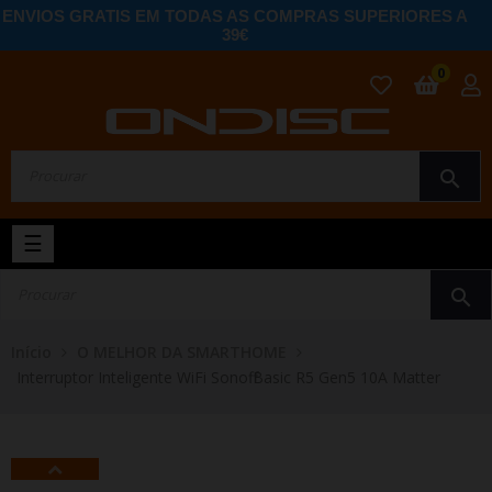
ENVIOS GRATIS EM TODAS AS COMPRAS SUPERIORES A
39€
0
search
Toggle
☰
navigation
search
Início
O MELHOR DA SMARTHOME
Interruptor Inteligente WiFi Sonoff Basic R5 Gen5 10A Matter