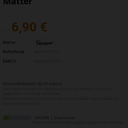
Matter
6,90 €
PVP:
Marca
Referência
6920075772777
EAN13
6920075772777
Disponibilidade do Produto
Prazo abaixo indicado corresponde a um período estimado que inclui a
preparação e o envio da encomenda.
Este Prazo estimado poderá sofrer alterações mediante disponibilidade ou
épocas sujeitas a atraso.
ONLINE | Disponivel
Tempo Processamento Logístico para Envio: Imediato