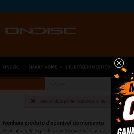
ONDISC
| SMART HOME
| ELETRODOMESTICOS
| TE
Este produto já não está disponível.
Nenhum produto disponível de momento
Fique atento! Mais produtos serão mostrados aqui à medida que f