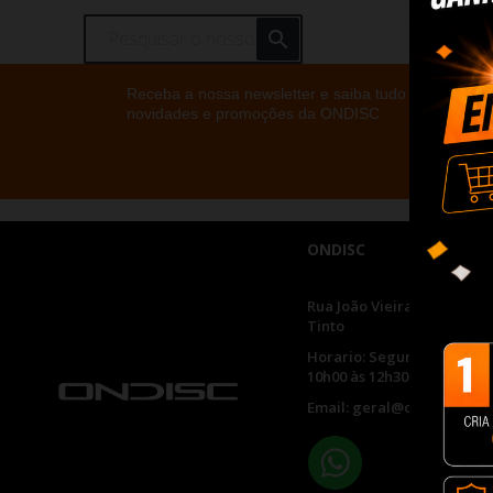

Receba a nossa newsletter e saiba tudo sobre as
novidades e promoções da ONDISC
ONDISC
Rua João Vieira, 436 | 4435
Tinto
Horario: Segunda a Sexta 
10h00 às 12h30 e 14h30 às 
Email: geral@ondisc.pt