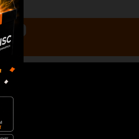

iais
C
resas
Revendedor