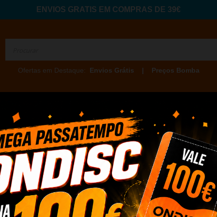
ENVIOS GRATIS EM COMPRAS DE 39€
Ofertas em Destaque:
Envios Grátis
|
Preços Bomba
CNOLOGIA
| BRICOLAGE
| MOBILE
| CONSUMIVEIS
|
orem sendo adicionados.