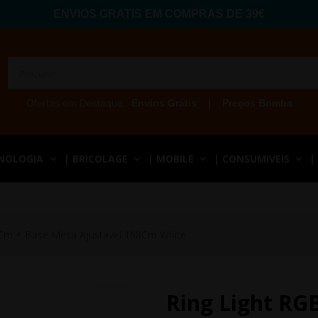
ENVIOS GRATIS EM COMPRAS DE 39€
Ofertas em Destaque:
Envios Grátis
|
Preços Bomba
CNOLOGIA
| BRICOLAGE
| MOBILE
| CONSUMIVEIS
|
26Cm + Base Mesa Ajustavel 168Cm White
Ring Light RG