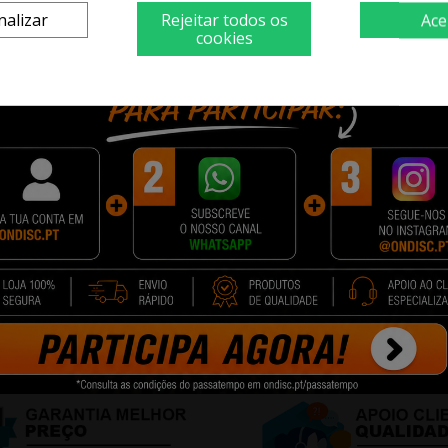
nalizar
Rejeitar todos os
Ace
cookies
PORQUE COMPRAR NA ONDISC?
quando pode ter os mesmos produtos, ao preço mais baixo, numa emb
 com o melhor apoio e suporte desde o momento que faz a compra até 