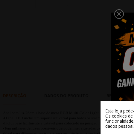
DESCRIÇÃO
DADOS DO PRODUTO
REVIEWS
Esta loja pede
Anel com luz 26cm + base de mesa RGB Multi-Color Light
Os cookies de 
-O anel LED inclui um suporte universal para todos os smartphones.
funcionalidade
-Inclui base facilmente ajustável para colocá-lo na posição mais confortável e ob
dados pessoai
-Tem milhares de luzes possíveis que podem ser ajustadas usando o controle rem
-Ideal para diferentes cenários, como maquiagem, transmissão ao vivo, show ao viv