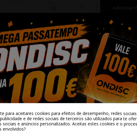
Adicionar 

Partilhar
Alguma duv
-te para aceitares cookies para efeitos de desempenho, redes sociais 
publicidade e de redes sociais de terceiros são utilizados para te ofe
s sociais e anúncios personalizados. Aceitas estes cookies e o proc
ter o plano desejado.
s envolvidos?
oto embutido.
o, selfie, bate-papo por vídeo, leitura de livros, filmagem de quadros, vídeo do You