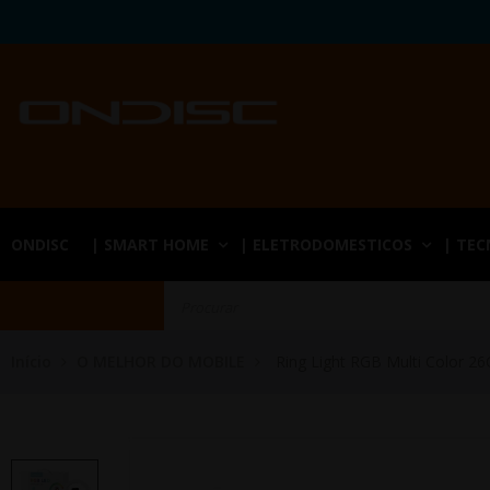
ONDISC
| SMART HOME
| ELETRODOMESTICOS
| TE
Início
O MELHOR DO MOBILE
Ring Light RGB Multi Color 