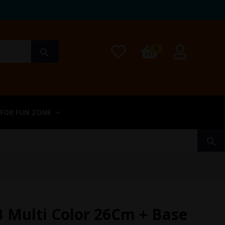
0
search
 FOR FUN ZONE
search
B Multi Color 26Cm + Base