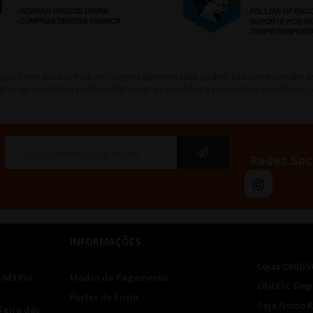
lterações sem aviso prévio. As imagens apresentadas podem não corresponder a
gens apresentadas podem referenciar os produtos e respectivos acessórios, ta
Redes Soc
INFORMAÇÕES
Lojas ONDIS
-043 Rio
Modos de Pagamento
ONDISC Emp
Portes de Envio
Seja Nosso 
Feira das