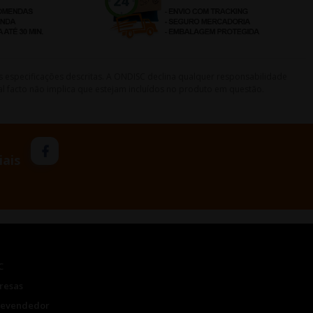
s especificações descritas. A ONDISC declina qualquer responsabilidade
l facto não implica que estejam incluídos no produto em questão.
iais
C
resas
Revendedor