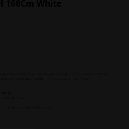
l 168Cm White
m período estimado que inclui a preparação e o envio da encomenda.
ações mediante disponibilidade ou épocas sujeitas a atraso.
onivel
 10 Dias Uteis
O |
Disponivel por Encomenda