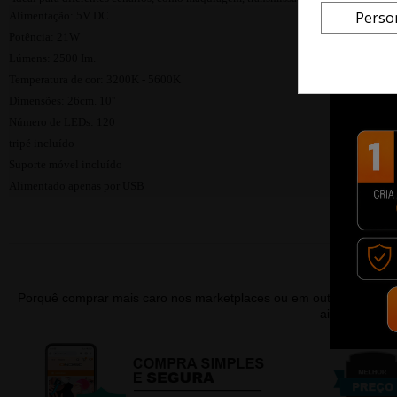
Perso
Alimentação: 5V DC
Potência: 21W
Lúmens: 2500 Im.
Temperatura de cor: 3200K - 5600K
Dimensões: 26cm. 10''
Número de LEDs: 120
tripé incluído
Suporte móvel incluído
Alimentado apenas por USB
Porquê comprar mais caro nos marketplaces ou em outras lojas 
ainda contar