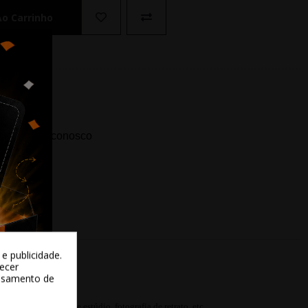
Ao Carrinho
ida? Fale conosco
e publicidade.
recer
essamento de
Tube, iluminação de estúdio, fotografia de retrato, etc.