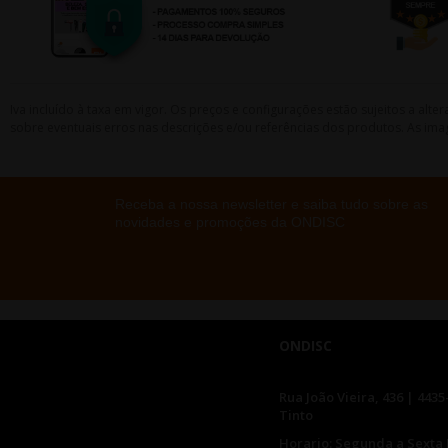
Iva incluído à taxa em vigor. Os preços e configurações estão sujeitos a a
sobre eventuais erros nas descrições e/ou referências dos produtos. As ima
Receba a nossa newsletter e saiba tudo sobre as
novidades e promoções da ONDISC
ONDISC
Rua João Vieira, 436 | 4435
Tinto
Horario: Segunda a Sexta 