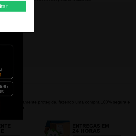
itar
alagem devidamente protegida, fazendo uma compra 100% segura e
que a recebe.