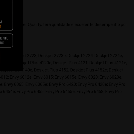
arato e por ser Quality, terá qualidade e excelente desempenho por
2722e; Deskjet 2723; Deskjet 2723e; Deskjet 2724; Deskjet 2724e;
s 4120; Deskjet Plus 4120e; Deskjet Plus 4121; Deskjet Plus 4121e;
eskjet Plus 4140e; Deskjet Plus 4152; Deskjet Plus 4152e; Deskjet
 6012; Envy 6012e; Envy 6015; Envy 6015e; Envy 6020; Envy 6020e;
e; Envy 6065; Envy 6065e; Envy Pro 6420; Envy Pro 6420e; Envy Pro
o 6454e; Envy Pro 6455; Envy Pro 6455e; Envy Pro 6458; Envy Pro