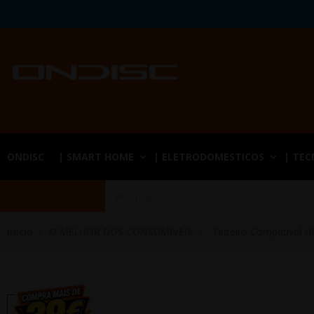
ONDISC
| SMART HOME
| ELETRODOMESTICOS
| TE
Início
O MELHOR DOS CONSUMIVEIS
Tinteiro Compatível H