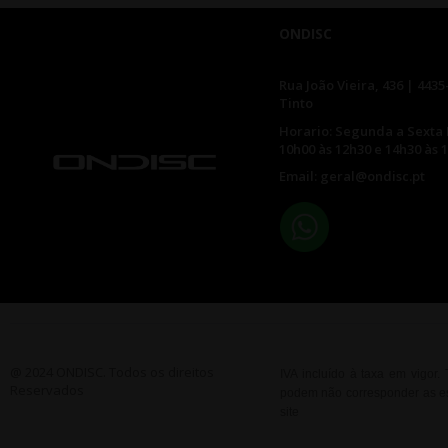
ONDISC
Rua João Vieira, 436 | 4435
Tinto
Horario: Segunda a Sexta 
10h00 às 12h30 e 14h30 às 
Email: geral@ondisc.pt
@ 2024 ONDISC. Todos os direitos
IVA incluído à taxa em vigor
Reservados
podem não corresponder as esp
site