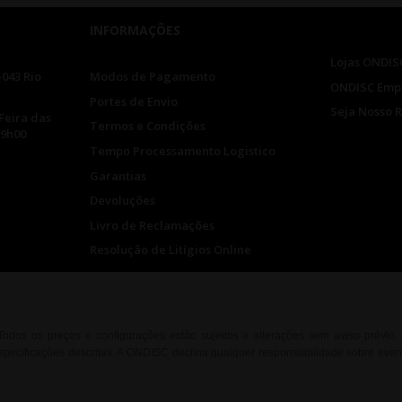
INFORMAÇÕES
Lojas ONDIS
-043 Rio
Modos de Pagamento
ONDISC Emp
Portes de Envio
Seja Nosso 
Feira das
Termos e Condições
19h00
Tempo Processamento Logistico
Garantias
Devoluções
Livro de Reclamações
Resolução de Litígios Online
. Todos os preços e configurações estão sujeitos a alterações sem aviso prévio
ecificações descritas. A ONDISC declina qualquer responsabilidade sobre event