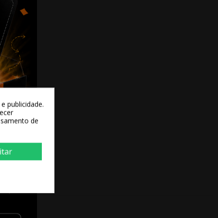
e publicidade.
recer
essamento de
itar