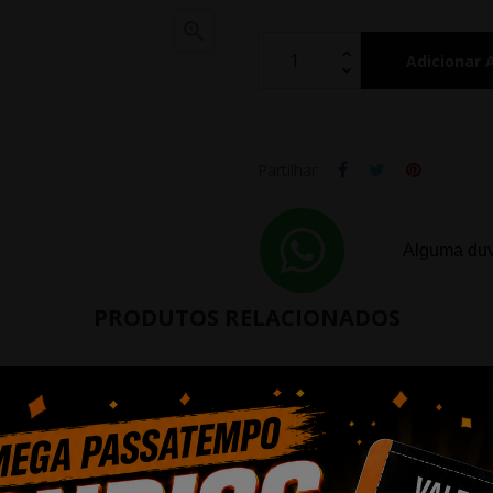

Adicionar 
Partilhar
Alguma duv
PRODUTOS RELACIONADOS