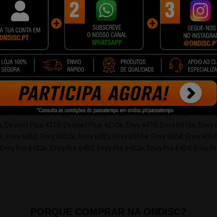
nho superior em termos de numero de impressões.
 paginas sem ter que troca-las. Além disso o custo por pagina é mais b
0; Deskjet 2720e; Deskjet 2721; Deskjet 2721e; Deskjet 2722; Deskjet 
755; Deskjet 2755e; Deskjet Plus 4110; Deskjet Plus 4110e; Deskjet Plu
us 4130e; Deskjet Plus 4132; Deskjet Plus 4132e; Deskjet Plus 4140; D
e; Deskjet Plus 4210; Deskjet Plus 4210e; Envy 6010; Envy 6010e; Envy
; Envy 6052; Envy 6052e; Envy 6055; Envy 6055e; Envy 6058; Envy 6058
 Envy Pro 6432e; Envy Pro 6452; Envy Pro 6452e; Envy Pro 6454; Envy Pr
PORQUE COMPRAR NA ONDISC?