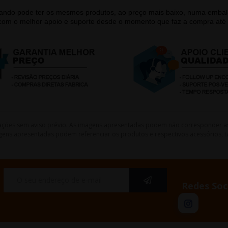
quando pode ter os mesmos produtos, ao preço mais baixo, numa emb
 com o melhor apoio e suporte desde o momento que faz a compra até 
lterações sem aviso prévio. As imagens apresentadas podem não corresponder a
gens apresentadas podem referenciar os produtos e respectivos acessórios, ta
Redes Soc