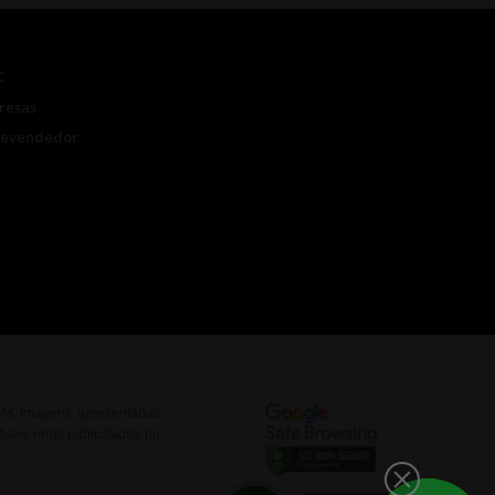
C
resas
Revendedor
. As imagens apresentadas
uais erros publicitados no