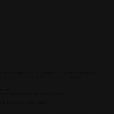
m período estimado que inclui a preparação e o envio da encomenda.
ações mediante disponibilidade ou épocas sujeitas a atraso.
onivel
o Logístico para Envio: 1 a 3 Dias Uteis
O |
Disponivel por Encomenda