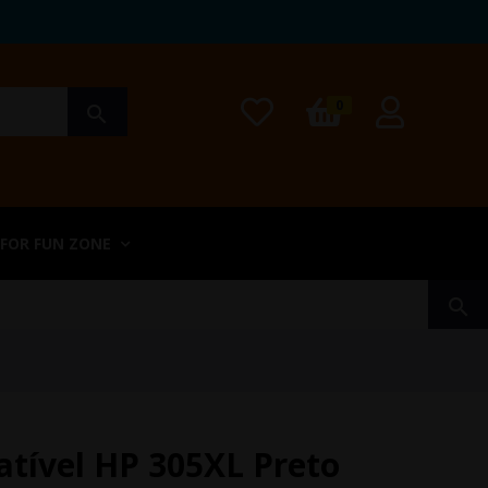
0
search
 FOR FUN ZONE
search
atível HP 305XL Preto