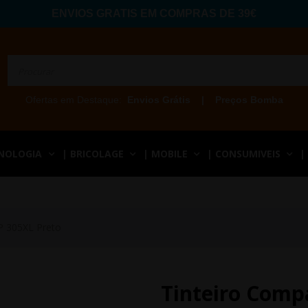
ENVIOS GRATIS EM COMPRAS DE 39€
Ofertas em Destaque:
Envios Grátis
|
Preços Bomba
CNOLOGIA
| BRICOLAGE
| MOBILE
| CONSUMIVEIS
|
P 305XL Preto
Tinteiro Comp