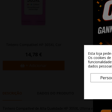
Tinteiro Compatível HP 305XL Cor
14,78 €
Esta loja pede
Os cookies de 
funcionalidade
+ Adicionar
dados pessoai
Perso
DESCRIÇÃO
DADOS DO PRODUTO
REVIEWS
Tinteiro Compatível de Alta Qualidade HP 305XL Ultima versão