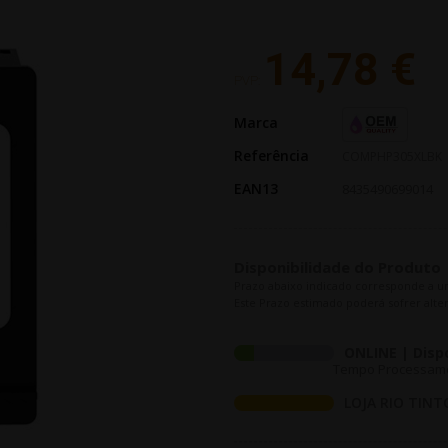
14,78 €
PVP:
Marca
Referência
COMPHP305XLBK
EAN13
8435490699014
Disponibilidade do Produto
Prazo abaixo indicado corresponde a u
Este Prazo estimado poderá sofrer alter
ONLINE | Disp
Tempo Processament
LOJA RIO TINT