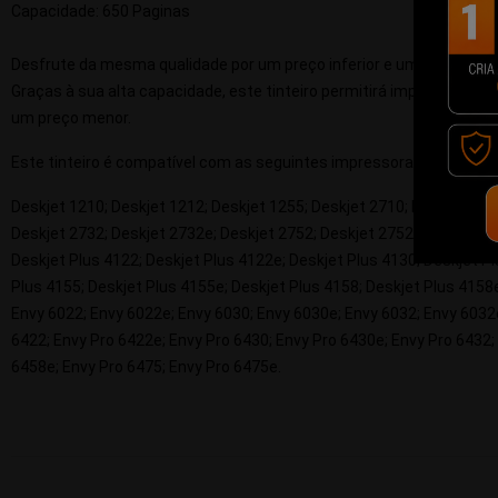
Capacidade: 650 Paginas
Desfrute da mesma qualidade por um preço inferior e um desempe
Graças à sua alta capacidade, este tinteiro permitirá imprimir mais
um preço menor.
Este tinteiro é compatível com as seguintes impressoras
:
Deskjet 1210; Deskjet 1212; Deskjet 1255; Deskjet 2710; Deskjet 272
Deskjet 2732; Deskjet 2732e; Deskjet 2752; Deskjet 2752e; Deskjet 2
Deskjet Plus 4122; Deskjet Plus 4122e; Deskjet Plus 4130; Deskjet Pl
Plus 4155; Deskjet Plus 4155e; Deskjet Plus 4158; Deskjet Plus 4158
Envy 6022; Envy 6022e; Envy 6030; Envy 6030e; Envy 6032; Envy 6032e
6422; Envy Pro 6422e; Envy Pro 6430; Envy Pro 6430e; Envy Pro 6432;
6458e; Envy Pro 6475; Envy Pro 6475e.