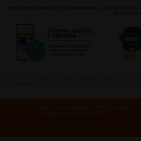
Porquê comprar mais caro nos marketplaces ou em outras lojas 
ainda contar
Iva incluído à taxa em vigor. Os preços e configurações estão sujeitos a a
sobre eventuais erros nas descrições e/ou referências dos produtos. As ima
Receba a nossa newsletter e saiba tudo sobre as
novidades e promoções da ONDISC