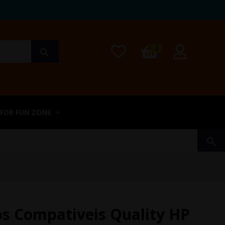
0
search
 FOR FUN ZONE
search
os Compativeis Quality HP