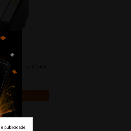
mpatível Quality HP 912XL
Yellow...
7,79 €
+ Adicionar
e publicidade.