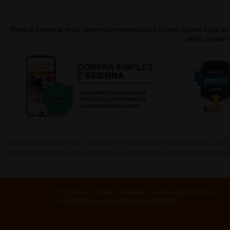
Porquê comprar mais caro nos marketplaces ou em outras lojas 
ainda contar
Iva incluído à taxa em vigor. Os preços e configurações estão sujeitos a a
sobre eventuais erros nas descrições e/ou referências dos produtos. As ima
Receba a nossa newsletter e saiba tudo sobre as
novidades e promoções da ONDISC