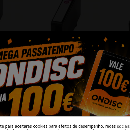
ity HP 912XL
Tinteiro Compatível Quality HP 912XL
Tinteiro Co
Magenta...
7,79 €
ar
+ Adicionar
-te para aceitares cookies para efeitos de desempenho, redes sociais 