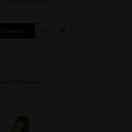
O |
Disponivel por Encomenda
Ao Carrinho
ida? Fale conosco