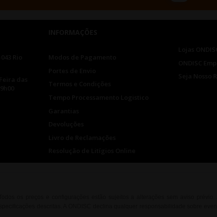
INFORMAÇÕES
Lojas ONDIS
-043 Rio
Modos de Pagamento
ONDISC Emp
Portes de Envio
Seja Nosso 
Feira das
Termos e Condições
19h00
Tempo Processamento Logistico
Garantias
Devoluções
Livro de Reclamações
Resolução de Litígios Online
. Todos os preços e configurações estão sujeitos a alterações sem aviso prévio
ecificações descritas. A ONDISC declina qualquer responsabilidade sobre event