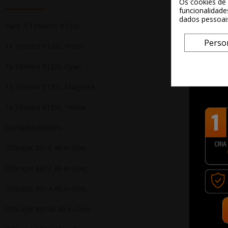
Os cookies de 
funcionalidade
dados pessoai
Pack 4 Tinteiros 912XL
Perso
1x Tinteiro 912XL Preto
1x Tinteiro 912XL Cyan
1x Tinteiro 912XL Magenta
1x Tinteiro 912XL Yellow
Compatibilidades:
OfficeJet 8010 All-in-One;
OfficeJet 8012 All-in-One;
OfficeJet 8014 All-in-One;
OfficeJet 8014e All-in-One;