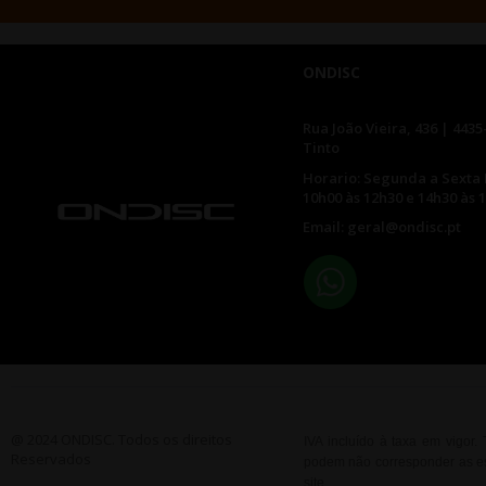
ONDISC
Rua João Vieira, 436 | 4435
Tinto
Horario: Segunda a Sexta 
10h00 às 12h30 e 14h30 às 
Email: geral@ondisc.pt
@ 2024 ONDISC. Todos os direitos
IVA incluído à taxa em vigor
Reservados
podem não corresponder as esp
site