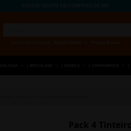
ENVIOS GRATIS EM COMPRAS DE 39€
Ofertas em Destaque:
Envios Grátis
|
Preços Bomba
CNOLOGIA
| BRICOLAGE
| MOBILE
| CONSUMIVEIS
|
ativeis Quality HP 912XL Chip Anti Atualizações
Pack 4 Tinteir