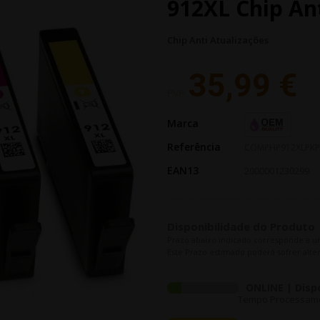
912XL Chip Ant
Chip Anti Atualizações
35,99 €
PVP:
Marca
Referência
COMPHP912XLPK
EAN13
2000001230299
Disponibilidade do Produto
Prazo abaixo indicado corresponde a u
Este Prazo estimado poderá sofrer alter
ONLINE | Disp
Tempo Processament