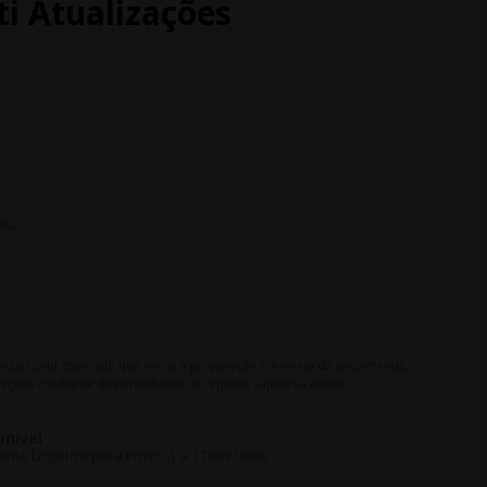
i Atualizações
PRO
m período estimado que inclui a preparação e o envio da encomenda.
ações mediante disponibilidade ou épocas sujeitas a atraso.
onivel
o Logístico para Envio: 1 a 3 Dias Uteis