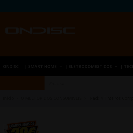
ONDISC
| SMART HOME
| ELETRODOMESTICOS
| TE
Início
O MELHOR DOS CONSUMIVEIS
Pack 4 Tinteiros Comp