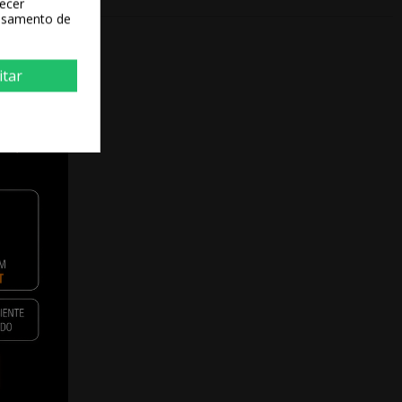
recer
essamento de
itar