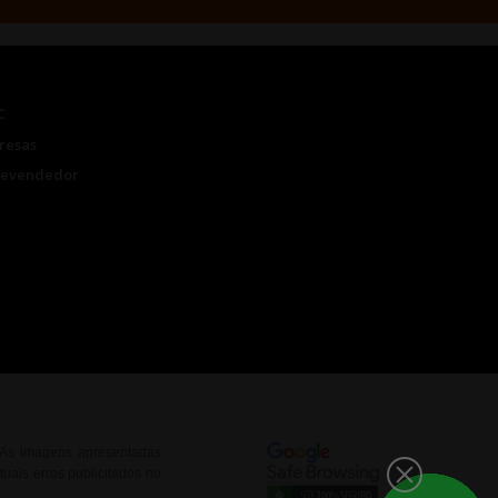
C
resas
Revendedor
. As imagens apresentadas
uais erros publicitados no