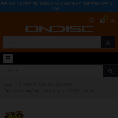
ENVIOS GRATIS EM TODAS AS COMPRAS SUPERIORES A
39€
0
search
Toggle
☰
navigation
search
Início
O MELHOR DOS CONSUMIVEIS
Tinteiro Brother Compativel Quality LC421 XL Yellow