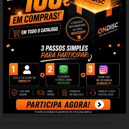
Tinteiro Brother Compatível
Tinteiro Brother Compativel
Quality LC421 XL Preto
Quality LC421 XL Cyan
2,99 €
2,45 €
+ Adicionar
+ Adicionar
DESCRIÇÃO
DADOS DO PRODUTO
REVIEWS
Desfrute da mesma qualidade por um preço inferior e um
desempenho superior em termos de número de impressões.