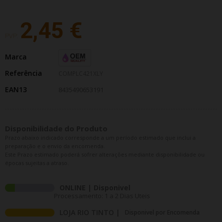
2,45 €
PVP:
Marca
Referência
COMPLC421XLY
EAN13
8435490653191
Disponibilidade do Produto
Prazo abaixo indicado corresponde a um período estimado que inclui a
preparação e o envio da encomenda.
Este Prazo estimado poderá sofrer alterações mediante disponibilidade ou
épocas sujeitas a atraso.
ONLINE | Disponivel
Processamento: 1 a 2 Dias Uteis
LOJA RIO TINTO |
Disponivel por Encomenda