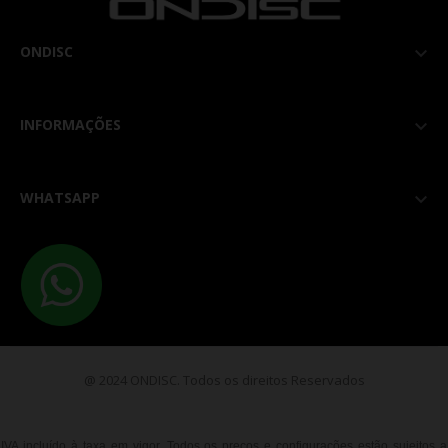
ONDISC

INFORMAÇÕES

WHATSAPP

@ 2024 ONDISC. Todos os direitos Reservados
IVA incluído à taxa em vigor. Todos os preços e configurações estão sujeitos a