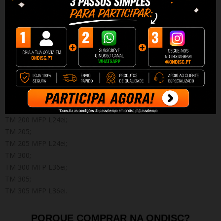
Compatibilidades:
imagePROGRAF TM-200;
imagePROGRAF TM-200 MFP L24ei;
imagePROGRAF TM-205;
imagePROGRAF TM-205 MFP L24ei;
imagePROGRAF TM-300;
imagePROGRAF TM-300 MFP L36ei;
imagePROGRAF TM-305;
imagePROGRAF TM-305 MFP L36ei;
TM 200;
TM 200 MFP L24ei;
TM 205;
TM 205 MFP L24ei;
TM 300;
TM 300 MFP L36ei;
TM 305;
TM 305 MFP L36ei.
PORQUE COMPRAR NA ONDISC?