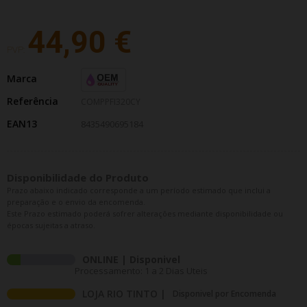
44,90 €
PVP:
Marca
Referência
COMPPFI320CY
EAN13
8435490695184
Disponibilidade do Produto
Prazo abaixo indicado corresponde a um período estimado que inclui a
preparação e o envio da encomenda.
Este Prazo estimado poderá sofrer alterações mediante disponibilidade ou
épocas sujeitas a atraso.
ONLINE | Disponivel
Processamento: 1 a 2 Dias Uteis
LOJA RIO TINTO |
Disponivel por Encomenda