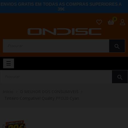
ENVIOS GRATIS EM TODAS AS COMPRAS SUPERIORES A
39€
0
search
Toggle
☰
navigation
search
Início
O MELHOR DOS CONSUMIVEIS
Tinteiro Compativel Quality PFI320 Cyan